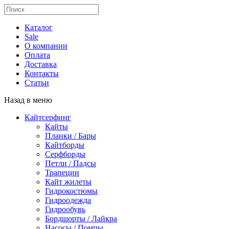
Каталог
Sale
О компании
Оплата
Доставка
Контакты
Статьи
Назад в меню
Кайтсерфинг
Кайты
Планки / Бары
Кайтборды
Серфборды
Петли / Падсы
Трапеции
Кайт жилеты
Гидрокостюмы
Гидроодежда
Гидрообувь
Бордшорты / Лайкра
Насосы / Помпы