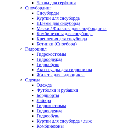
Чехлы для серфинга
Сноубординг
Сноуборды
Куртки для сноуборда
Шлемы для сноуборда
Маски / Фильтры для сноубординга
Комбинезоны для сноуборда
Крепления для сноуборда
Ботинки (Сноуборд)
Гидроцикл
Гидрокостюмы
Гидроодежда
Гидрообувь
Аксессуары для гидроцикла
Жилеты для гидроцикла
Одежда
Одежда
Футболки и рубашки
Бордшорты
Лайкра
Гидрокостюмы
Гидроодежда
Гидрообувь
Куртки для сноуборда / лыж
Комбинезоны