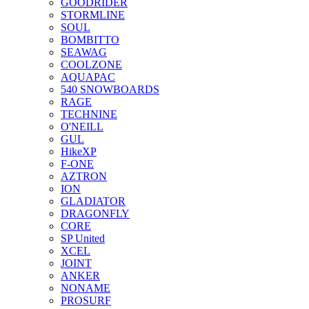
GOODRIDER
STORMLINE
SOUL
BOMBITTO
SEAWAG
COOLZONE
AQUAPAC
540 SNOWBOARDS
RAGE
TECHNINE
O'NEILL
GUL
HikeXP
F-ONE
AZTRON
ION
GLADIATOR
DRAGONFLY
CORE
SP United
XCEL
JOINT
ANKER
NONAME
PROSURF