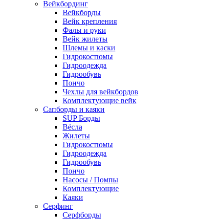
Вейкбординг
Вейкборды
Вейк крепления
Фалы и руки
Вейк жилеты
Шлемы и каски
Гидрокостюмы
Гидроодежда
Гидрообувь
Пончо
Чехлы для вейкбордов
Комплектующие вейк
Сапборды и каяки
SUP Борды
Вёсла
Жилеты
Гидрокостюмы
Гидроодежда
Гидрообувь
Пончо
Насосы / Помпы
Комплектующие
Каяки
Серфинг
Серфборды