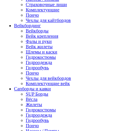
Страховочные лиши
Комплектующие
Пончо
Чехлы для кайтбордов
Вейкбординг
Вейкборды
Вейк крепления
Фалы и руки
Вейк жилеты
Шлемы и каски
Гидрокостюмы
Гидроодежда
Гидрообувь
Пончо
Чехлы для вейкбордов
Комплектующие вейк
Сапборды и каяки
SUP Борды
Вёсла
Жилеты
Гидрокостюмы
Гидроодежда
Гидрообувь
Пончо
Насосы / Помпы