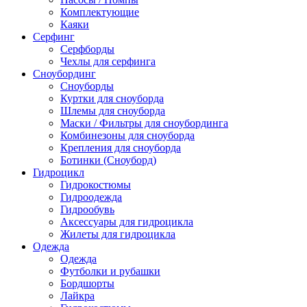
Комплектующие
Каяки
Серфинг
Серфборды
Чехлы для серфинга
Сноубординг
Сноуборды
Куртки для сноуборда
Шлемы для сноуборда
Маски / Фильтры для сноубординга
Комбинезоны для сноуборда
Крепления для сноуборда
Ботинки (Сноуборд)
Гидроцикл
Гидрокостюмы
Гидроодежда
Гидрообувь
Аксессуары для гидроцикла
Жилеты для гидроцикла
Одежда
Одежда
Футболки и рубашки
Бордшорты
Лайкра