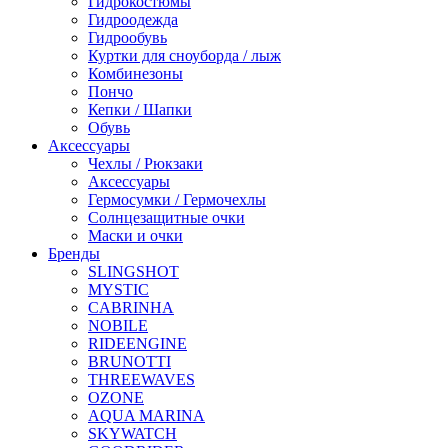
Гидрокостюмы
Гидроодежда
Гидрообувь
Куртки для сноуборда / лыж
Комбинезоны
Пончо
Кепки / Шапки
Обувь
Аксессуары
Чехлы / Рюкзаки
Аксессуары
Гермосумки / Гермочехлы
Солнцезащитные очки
Маски и очки
Бренды
SLINGSHOT
MYSTIC
CABRINHA
NOBILE
RIDEENGINE
BRUNOTTI
THREEWAVES
OZONE
AQUA MARINA
SKYWATCH