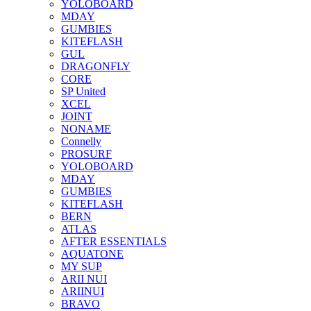
YOLOBOARD
MDAY
GUMBIES
KITEFLASH
GUL
DRAGONFLY
CORE
SP United
XCEL
JOINT
NONAME
Connelly
PROSURF
YOLOBOARD
MDAY
GUMBIES
KITEFLASH
BERN
ATLAS
AFTER ESSENTIALS
AQUATONE
MY SUP
ARII NUI
ARIINUI
BRAVO