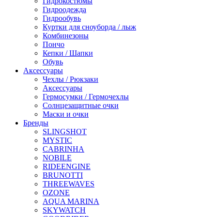
Гидрокостюмы
Гидроодежда
Гидрообувь
Куртки для сноуборда / лыж
Комбинезоны
Пончо
Кепки / Шапки
Обувь
Аксессуары
Чехлы / Рюкзаки
Аксессуары
Гермосумки / Гермочехлы
Солнцезащитные очки
Маски и очки
Бренды
SLINGSHOT
MYSTIC
CABRINHA
NOBILE
RIDEENGINE
BRUNOTTI
THREEWAVES
OZONE
AQUA MARINA
SKYWATCH