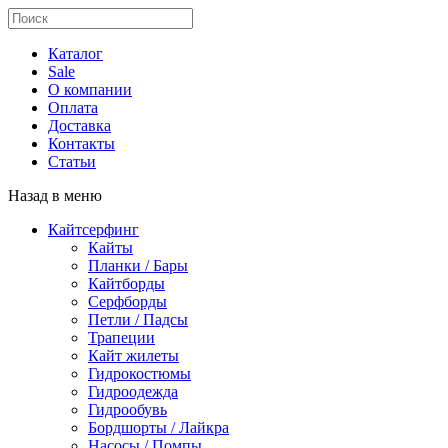
Каталог
Sale
О компании
Оплата
Доставка
Контакты
Статьи
Назад в меню
Кайтсерфинг
Кайты
Планки / Бары
Кайтборды
Серфборды
Петли / Падсы
Трапеции
Кайт жилеты
Гидрокостюмы
Гидроодежда
Гидрообувь
Бордшорты / Лайкра
Насосы / Помпы