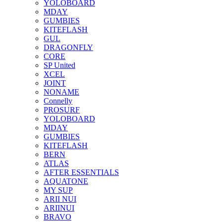
YOLOBOARD
MDAY
GUMBIES
KITEFLASH
GUL
DRAGONFLY
CORE
SP United
XCEL
JOINT
NONAME
Connelly
PROSURF
YOLOBOARD
MDAY
GUMBIES
KITEFLASH
BERN
ATLAS
AFTER ESSENTIALS
AQUATONE
MY SUP
ARII NUI
ARIINUI
BRAVO