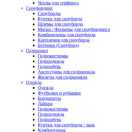
Чехлы для серфинга
Сноубординг
Сноуборды
Куртки для сноуборда
Шлемы для сноуборда
Маски / Фильтры для сноубординга
Комбинезоны для сноуборда
Крепления для сноуборда
Ботинки (Сноуборд)
Гидроцикл
Гидрокостюмы
Гидроодежда
Гидрообувь
Аксессуары для гидроцикла
Жилеты для гидроцикла
Одежда
Одежда
Футболки и рубашки
Бордшорты
Лайкра
Гидрокостюмы
Гидроодежда
Гидрообувь
Куртки для сноуборда / лыж
Комбинезоны