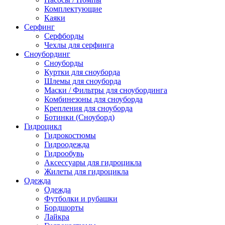
Комплектующие
Каяки
Серфинг
Серфборды
Чехлы для серфинга
Сноубординг
Сноуборды
Куртки для сноуборда
Шлемы для сноуборда
Маски / Фильтры для сноубординга
Комбинезоны для сноуборда
Крепления для сноуборда
Ботинки (Сноуборд)
Гидроцикл
Гидрокостюмы
Гидроодежда
Гидрообувь
Аксессуары для гидроцикла
Жилеты для гидроцикла
Одежда
Одежда
Футболки и рубашки
Бордшорты
Лайкра