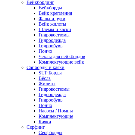
Вейкбординг
Вейкборды
Вейк крепления
Фалы и руки
Вейк жилеты
Шлемы и каски
Гидрокостюмы
Гидроодежда
Гидрообувь
Пончо
Чехлы для вейкбордов
Комплектующие вейк
Сапборды и каяки
SUP Борды
Вёсла
Жилеты
Гидрокостюмы
Гидроодежда
Гидрообувь
Пончо
Насосы / Помпы
Комплектующие
Каяки
Серфинг
Серфборды