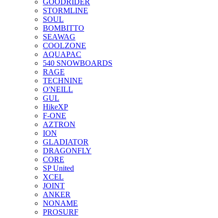
GOODRIDER
STORMLINE
SOUL
BOMBITTO
SEAWAG
COOLZONE
AQUAPAC
540 SNOWBOARDS
RAGE
TECHNINE
O'NEILL
GUL
HikeXP
F-ONE
AZTRON
ION
GLADIATOR
DRAGONFLY
CORE
SP United
XCEL
JOINT
ANKER
NONAME
PROSURF