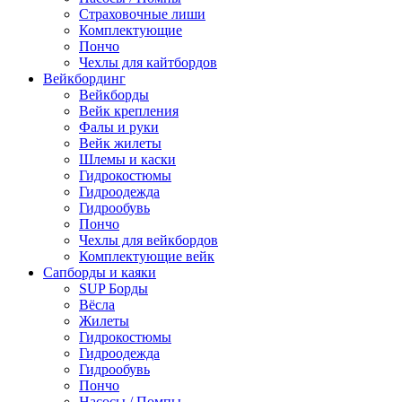
Страховочные лиши
Комплектующие
Пончо
Чехлы для кайтбордов
Вейкбординг
Вейкборды
Вейк крепления
Фалы и руки
Вейк жилеты
Шлемы и каски
Гидрокостюмы
Гидроодежда
Гидрообувь
Пончо
Чехлы для вейкбордов
Комплектующие вейк
Сапборды и каяки
SUP Борды
Вёсла
Жилеты
Гидрокостюмы
Гидроодежда
Гидрообувь
Пончо
Насосы / Помпы