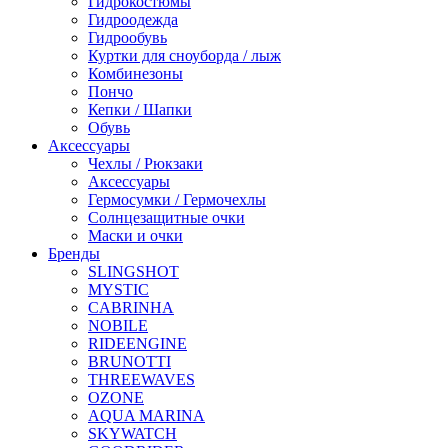
Гидрокостюмы
Гидроодежда
Гидрообувь
Куртки для сноуборда / лыж
Комбинезоны
Пончо
Кепки / Шапки
Обувь
Аксессуары
Чехлы / Рюкзаки
Аксессуары
Гермосумки / Гермочехлы
Солнцезащитные очки
Маски и очки
Бренды
SLINGSHOT
MYSTIC
CABRINHA
NOBILE
RIDEENGINE
BRUNOTTI
THREEWAVES
OZONE
AQUA MARINA
SKYWATCH