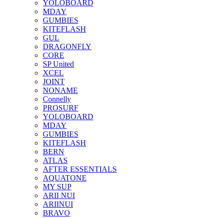
YOLOBOARD
MDAY
GUMBIES
KITEFLASH
GUL
DRAGONFLY
CORE
SP United
XCEL
JOINT
NONAME
Connelly
PROSURF
YOLOBOARD
MDAY
GUMBIES
KITEFLASH
BERN
ATLAS
AFTER ESSENTIALS
AQUATONE
MY SUP
ARII NUI
ARIINUI
BRAVO