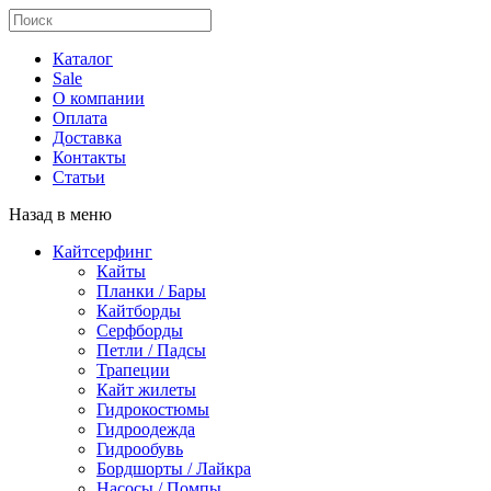
Каталог
Sale
О компании
Оплата
Доставка
Контакты
Статьи
Назад в меню
Кайтсерфинг
Кайты
Планки / Бары
Кайтборды
Серфборды
Петли / Падсы
Трапеции
Кайт жилеты
Гидрокостюмы
Гидроодежда
Гидрообувь
Бордшорты / Лайкра
Насосы / Помпы