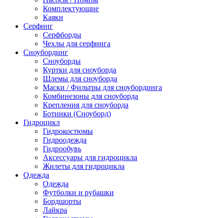
Комплектующие
Каяки
Серфинг
Серфборды
Чехлы для серфинга
Сноубординг
Сноуборды
Куртки для сноуборда
Шлемы для сноуборда
Маски / Фильтры для сноубординга
Комбинезоны для сноуборда
Крепления для сноуборда
Ботинки (Сноуборд)
Гидроцикл
Гидрокостюмы
Гидроодежда
Гидрообувь
Аксессуары для гидроцикла
Жилеты для гидроцикла
Одежда
Одежда
Футболки и рубашки
Бордшорты
Лайкра