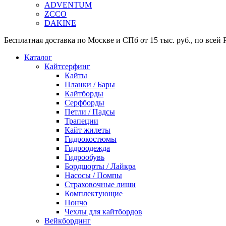
ADVENTUM
ZCCO
DAKINE
Бесплатная доставка по Москве и СПб от 15 тыс. руб., по всей Р
Каталог
Кайтсерфинг
Кайты
Планки / Бары
Кайтборды
Серфборды
Петли / Падсы
Трапеции
Кайт жилеты
Гидрокостюмы
Гидроодежда
Гидрообувь
Бордшорты / Лайкра
Насосы / Помпы
Страховочные лиши
Комплектующие
Пончо
Чехлы для кайтбордов
Вейкбординг