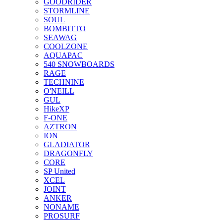
GOODRIDER
STORMLINE
SOUL
BOMBITTO
SEAWAG
COOLZONE
AQUAPAC
540 SNOWBOARDS
RAGE
TECHNINE
O'NEILL
GUL
HikeXP
F-ONE
AZTRON
ION
GLADIATOR
DRAGONFLY
CORE
SP United
XCEL
JOINT
ANKER
NONAME
PROSURF