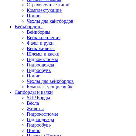
Страховочные лиши
Комплектующие
Пончо
Чехлы для кайтбордов
Вейкбординг
Вейкборды
Вейк крепления
Фалы и руки
Вейк жилеты
Шлемы и каски
Гидрокостюмы
Гидроодежда
Гидрообувь
Пончо
Чехлы для вейкбордов
Комплектующие вейк
Сапборды и каяки
SUP Борды
Вёсла
Жилеты
Гидрокостюмы
Гидроодежда
Гидрообувь
Пончо
Насосы / Помпы