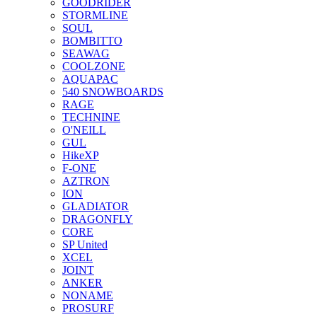
GOODRIDER
STORMLINE
SOUL
BOMBITTO
SEAWAG
COOLZONE
AQUAPAC
540 SNOWBOARDS
RAGE
TECHNINE
O'NEILL
GUL
HikeXP
F-ONE
AZTRON
ION
GLADIATOR
DRAGONFLY
CORE
SP United
XCEL
JOINT
ANKER
NONAME
PROSURF