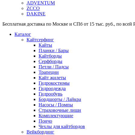
ADVENTUM
ZCCO
DAKINE
Бесплатная доставка по Москве и СПб от 15 тыс. руб., по всей Р
Каталог
Кайтсерфинг
Кайты
Планки / Бары
Кайтборды
Серфборды
Петли / Падсы
Трапеции
Кайт жилеты
Гидрокостюмы
Гидроодежда
Гидрообувь
Бордшорты / Лайкра
Насосы / Помпы
Страховочные лиши
Комплектующие
Пончо
Чехлы для кайтбордов
Вейкбординг