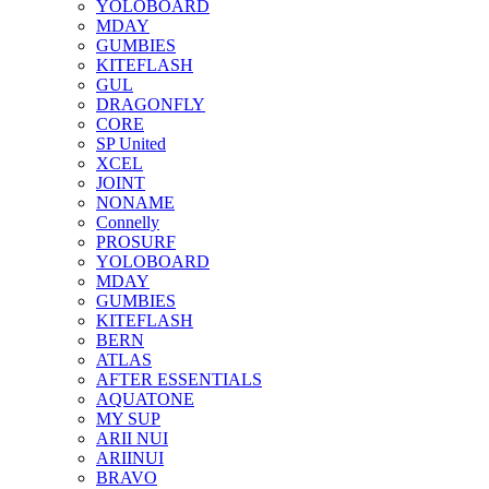
YOLOBOARD
MDAY
GUMBIES
KITEFLASH
GUL
DRAGONFLY
CORE
SP United
XCEL
JOINT
NONAME
Connelly
PROSURF
YOLOBOARD
MDAY
GUMBIES
KITEFLASH
BERN
ATLAS
AFTER ESSENTIALS
AQUATONE
MY SUP
ARII NUI
ARIINUI
BRAVO