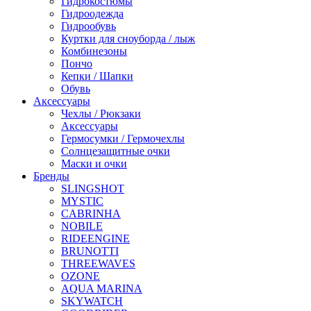
Гидрокостюмы
Гидроодежда
Гидрообувь
Куртки для сноуборда / лыж
Комбинезоны
Пончо
Кепки / Шапки
Обувь
Аксессуары
Чехлы / Рюкзаки
Аксессуары
Гермосумки / Гермочехлы
Солнцезащитные очки
Маски и очки
Бренды
SLINGSHOT
MYSTIC
CABRINHA
NOBILE
RIDEENGINE
BRUNOTTI
THREEWAVES
OZONE
AQUA MARINA
SKYWATCH