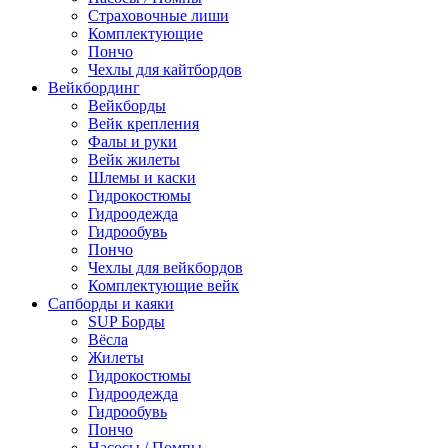
Страховочные лиши
Комплектующие
Пончо
Чехлы для кайтбордов
Вейкбординг
Вейкборды
Вейк крепления
Фалы и руки
Вейк жилеты
Шлемы и каски
Гидрокостюмы
Гидроодежда
Гидрообувь
Пончо
Чехлы для вейкбордов
Комплектующие вейк
Сапборды и каяки
SUP Борды
Вёсла
Жилеты
Гидрокостюмы
Гидроодежда
Гидрообувь
Пончо
Насосы / Помпы