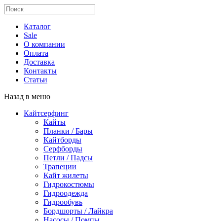
Каталог
Sale
О компании
Оплата
Доставка
Контакты
Статьи
Назад в меню
Кайтсерфинг
Кайты
Планки / Бары
Кайтборды
Серфборды
Петли / Падсы
Трапеции
Кайт жилеты
Гидрокостюмы
Гидроодежда
Гидрообувь
Бордшорты / Лайкра
Насосы / Помпы