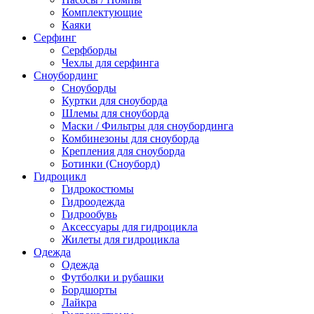
Комплектующие
Каяки
Серфинг
Серфборды
Чехлы для серфинга
Сноубординг
Сноуборды
Куртки для сноуборда
Шлемы для сноуборда
Маски / Фильтры для сноубординга
Комбинезоны для сноуборда
Крепления для сноуборда
Ботинки (Сноуборд)
Гидроцикл
Гидрокостюмы
Гидроодежда
Гидрообувь
Аксессуары для гидроцикла
Жилеты для гидроцикла
Одежда
Одежда
Футболки и рубашки
Бордшорты
Лайкра