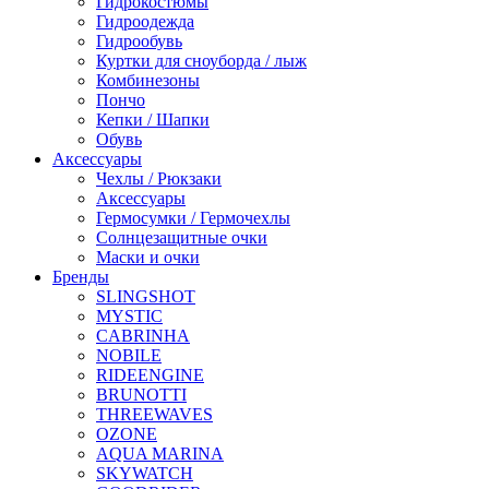
Гидрокостюмы
Гидроодежда
Гидрообувь
Куртки для сноуборда / лыж
Комбинезоны
Пончо
Кепки / Шапки
Обувь
Аксессуары
Чехлы / Рюкзаки
Аксессуары
Гермосумки / Гермочехлы
Солнцезащитные очки
Маски и очки
Бренды
SLINGSHOT
MYSTIC
CABRINHA
NOBILE
RIDEENGINE
BRUNOTTI
THREEWAVES
OZONE
AQUA MARINA
SKYWATCH