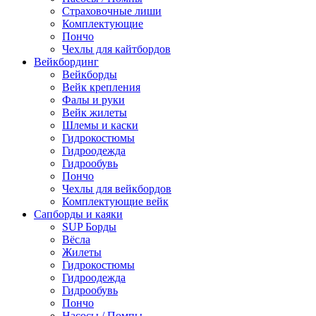
Страховочные лиши
Комплектующие
Пончо
Чехлы для кайтбордов
Вейкбординг
Вейкборды
Вейк крепления
Фалы и руки
Вейк жилеты
Шлемы и каски
Гидрокостюмы
Гидроодежда
Гидрообувь
Пончо
Чехлы для вейкбордов
Комплектующие вейк
Сапборды и каяки
SUP Борды
Вёсла
Жилеты
Гидрокостюмы
Гидроодежда
Гидрообувь
Пончо
Насосы / Помпы