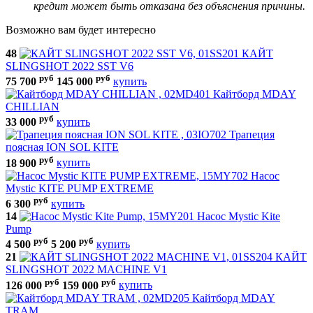
кредит может быть отказана без объяснения причины.
Возможно вам будет интересно
48
КАЙТ
SLINGSHOT 2022 SST V6
руб
руб
75 700
145 000
купить
Кайтборд MDAY
CHILLIAN
руб
33 000
купить
Трапеция
поясная ION SOL KITE
руб
18 900
купить
Насос
Mystic KITE PUMP EXTREME
руб
6 300
купить
14
Насос Mystic Kite
Pump
руб
руб
4 500
5 200
купить
21
КАЙТ
SLINGSHOT 2022 MACHINE V1
руб
руб
126 000
159 000
купить
Кайтборд MDAY
TRAM