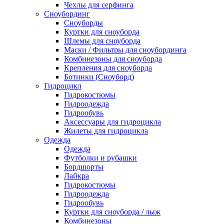
Чехлы для серфинга
Сноубординг
Сноуборды
Куртки для сноуборда
Шлемы для сноуборда
Маски / Фильтры для сноубординга
Комбинезоны для сноуборда
Крепления для сноуборда
Ботинки (Сноуборд)
Гидроцикл
Гидрокостюмы
Гидроодежда
Гидрообувь
Аксессуары для гидроцикла
Жилеты для гидроцикла
Одежда
Одежда
Футболки и рубашки
Бордшорты
Лайкра
Гидрокостюмы
Гидроодежда
Гидрообувь
Куртки для сноуборда / лыж
Комбинезоны