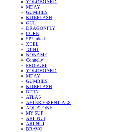
YOLOBOARD
MDAY
GUMBIES
KITEFLASH
GUL
DRAGONFLY
CORE
SP United
XCEL
JOINT
NONAME
Connelly
PROSURF
YOLOBOARD
MDAY
GUMBIES
KITEFLASH
BERN
ATLAS
AFTER ESSENTIALS
AQUATONE
MY SUP
ARII NUI
ARIINUI
BRAVO