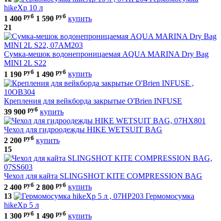
hikeXp 10 л
руб
руб
1 400
1 590
купить
21
Сумка-мешок водонепроницаемая AQUA MARINA Dry Bag
MINI 2L S22
руб
руб
1 190
1 490
купить
Крепления для вейкборда закрытые O'Brien INFUSE
руб
39 900
купить
Чехол для гидроодежды HIKE WETSUIT BAG
руб
2 200
купить
15
Чехол для кайта SLINGSHOT KITE COMPRESSION BAG
руб
руб
2 400
2 800
купить
13
Гермомосумка
hikeXp 5 л
руб
руб
1 300
1 490
купить