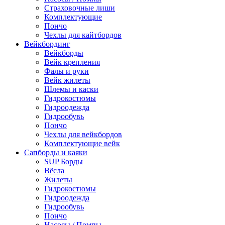
Страховочные лиши
Комплектующие
Пончо
Чехлы для кайтбордов
Вейкбординг
Вейкборды
Вейк крепления
Фалы и руки
Вейк жилеты
Шлемы и каски
Гидрокостюмы
Гидроодежда
Гидрообувь
Пончо
Чехлы для вейкбордов
Комплектующие вейк
Сапборды и каяки
SUP Борды
Вёсла
Жилеты
Гидрокостюмы
Гидроодежда
Гидрообувь
Пончо
Насосы / Помпы