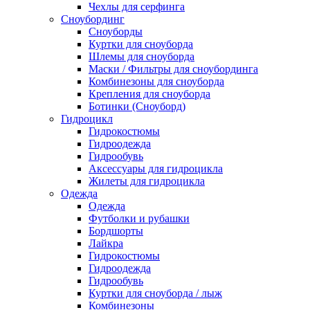
Чехлы для серфинга
Сноубординг
Сноуборды
Куртки для сноуборда
Шлемы для сноуборда
Маски / Фильтры для сноубординга
Комбинезоны для сноуборда
Крепления для сноуборда
Ботинки (Сноуборд)
Гидроцикл
Гидрокостюмы
Гидроодежда
Гидрообувь
Аксессуары для гидроцикла
Жилеты для гидроцикла
Одежда
Одежда
Футболки и рубашки
Бордшорты
Лайкра
Гидрокостюмы
Гидроодежда
Гидрообувь
Куртки для сноуборда / лыж
Комбинезоны