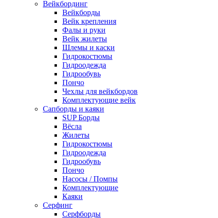
Вейкбординг
Вейкборды
Вейк крепления
Фалы и руки
Вейк жилеты
Шлемы и каски
Гидрокостюмы
Гидроодежда
Гидрообувь
Пончо
Чехлы для вейкбордов
Комплектующие вейк
Сапборды и каяки
SUP Борды
Вёсла
Жилеты
Гидрокостюмы
Гидроодежда
Гидрообувь
Пончо
Насосы / Помпы
Комплектующие
Каяки
Серфинг
Серфборды