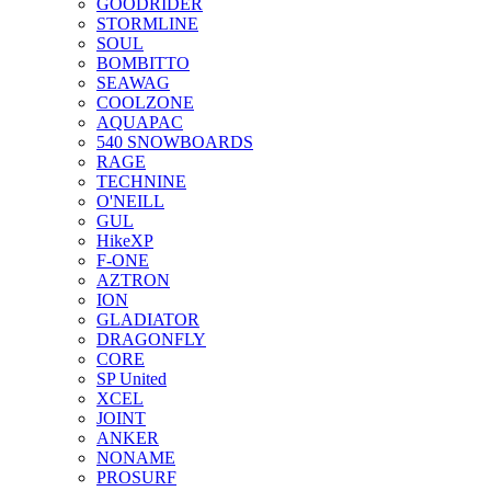
GOODRIDER
STORMLINE
SOUL
BOMBITTO
SEAWAG
COOLZONE
AQUAPAC
540 SNOWBOARDS
RAGE
TECHNINE
O'NEILL
GUL
HikeXP
F-ONE
AZTRON
ION
GLADIATOR
DRAGONFLY
CORE
SP United
XCEL
JOINT
ANKER
NONAME
PROSURF