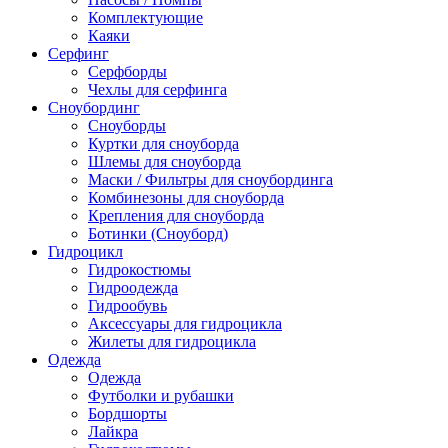
Комплектующие
Каяки
Серфинг
Серфборды
Чехлы для серфинга
Сноубординг
Сноуборды
Куртки для сноуборда
Шлемы для сноуборда
Маски / Фильтры для сноубординга
Комбинезоны для сноуборда
Крепления для сноуборда
Ботинки (Сноуборд)
Гидроцикл
Гидрокостюмы
Гидроодежда
Гидрообувь
Аксессуары для гидроцикла
Жилеты для гидроцикла
Одежда
Одежда
Футболки и рубашки
Бордшорты
Лайкра