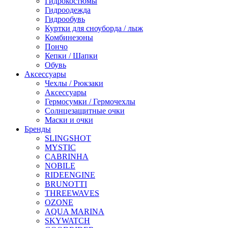
Гидрокостюмы
Гидроодежда
Гидрообувь
Куртки для сноуборда / лыж
Комбинезоны
Пончо
Кепки / Шапки
Обувь
Аксессуары
Чехлы / Рюкзаки
Аксессуары
Гермосумки / Гермочехлы
Солнцезащитные очки
Маски и очки
Бренды
SLINGSHOT
MYSTIC
CABRINHA
NOBILE
RIDEENGINE
BRUNOTTI
THREEWAVES
OZONE
AQUA MARINA
SKYWATCH