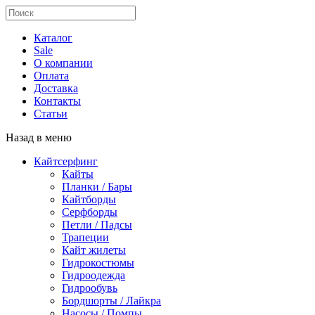
Каталог
Sale
О компании
Оплата
Доставка
Контакты
Статьи
Назад в меню
Кайтсерфинг
Кайты
Планки / Бары
Кайтборды
Серфборды
Петли / Падсы
Трапеции
Кайт жилеты
Гидрокостюмы
Гидроодежда
Гидрообувь
Бордшорты / Лайкра
Насосы / Помпы