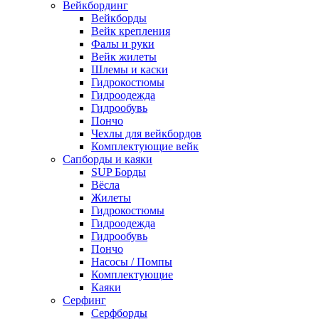
Вейкбординг
Вейкборды
Вейк крепления
Фалы и руки
Вейк жилеты
Шлемы и каски
Гидрокостюмы
Гидроодежда
Гидрообувь
Пончо
Чехлы для вейкбордов
Комплектующие вейк
Сапборды и каяки
SUP Борды
Вёсла
Жилеты
Гидрокостюмы
Гидроодежда
Гидрообувь
Пончо
Насосы / Помпы
Комплектующие
Каяки
Серфинг
Серфборды