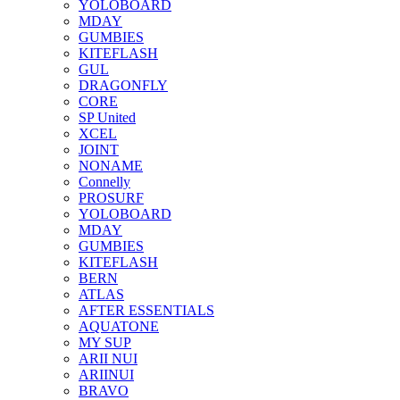
YOLOBOARD
MDAY
GUMBIES
KITEFLASH
GUL
DRAGONFLY
CORE
SP United
XCEL
JOINT
NONAME
Connelly
PROSURF
YOLOBOARD
MDAY
GUMBIES
KITEFLASH
BERN
ATLAS
AFTER ESSENTIALS
AQUATONE
MY SUP
ARII NUI
ARIINUI
BRAVO