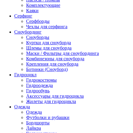
Комплектующие
Каяки
Серфинг
Серфборды
Чехлы для серфинга
Сноубординг
Сноуборды
Куртки для сноуборда
Шлемы для сноуборда
Маски / Фильтры для сноубординга
Комбинезоны для сноуборда
Крепления для сноуборда
Ботинки (Сноуборд)
Гидроцикл
Гидрокостюмы
Гидроодежда
Гидрообувь
Аксессуары для гидроцикла
Жилеты для гидроцикла
Одежда
Одежда
Футболки и рубашки
Бордшорты
Лайкра