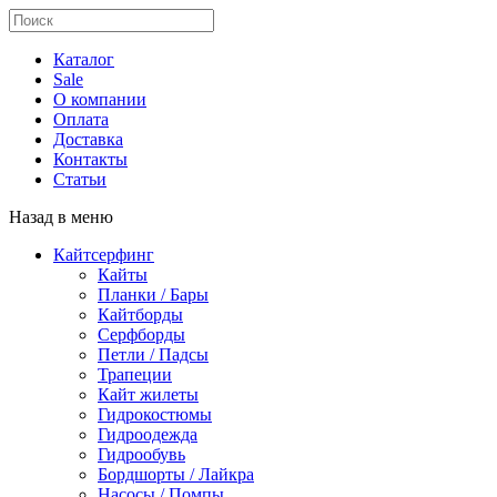
Каталог
Sale
О компании
Оплата
Доставка
Контакты
Статьи
Назад в меню
Кайтсерфинг
Кайты
Планки / Бары
Кайтборды
Серфборды
Петли / Падсы
Трапеции
Кайт жилеты
Гидрокостюмы
Гидроодежда
Гидрообувь
Бордшорты / Лайкра
Насосы / Помпы