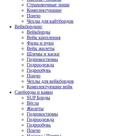
Страховочные лиши
Комплектующие
Пончо
Чехлы для кайтбордов
Вейкбординг
Вейкборды
Вейк крепления
Фалы и руки
Вейк жилеты
Шлемы и каски
Гидрокостюмы
Гидроодежда
Гидрообувь
Пончо
Чехлы для вейкбордов
Комплектующие вейк
Сапборды и каяки
SUP Борды
Вёсла
Жилеты
Гидрокостюмы
Гидроодежда
Гидрообувь
Пончо
Насосы / Помпы