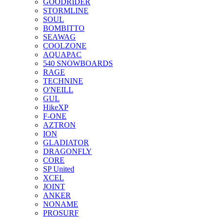
GOODRIDER
STORMLINE
SOUL
BOMBITTO
SEAWAG
COOLZONE
AQUAPAC
540 SNOWBOARDS
RAGE
TECHNINE
O'NEILL
GUL
HikeXP
F-ONE
AZTRON
ION
GLADIATOR
DRAGONFLY
CORE
SP United
XCEL
JOINT
ANKER
NONAME
PROSURF