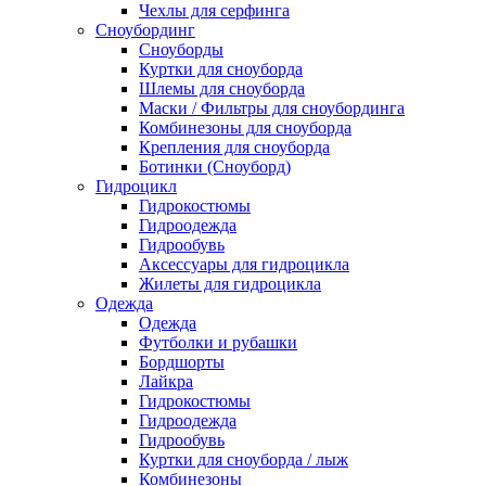
Чехлы для серфинга
Сноубординг
Сноуборды
Куртки для сноуборда
Шлемы для сноуборда
Маски / Фильтры для сноубординга
Комбинезоны для сноуборда
Крепления для сноуборда
Ботинки (Сноуборд)
Гидроцикл
Гидрокостюмы
Гидроодежда
Гидрообувь
Аксессуары для гидроцикла
Жилеты для гидроцикла
Одежда
Одежда
Футболки и рубашки
Бордшорты
Лайкра
Гидрокостюмы
Гидроодежда
Гидрообувь
Куртки для сноуборда / лыж
Комбинезоны