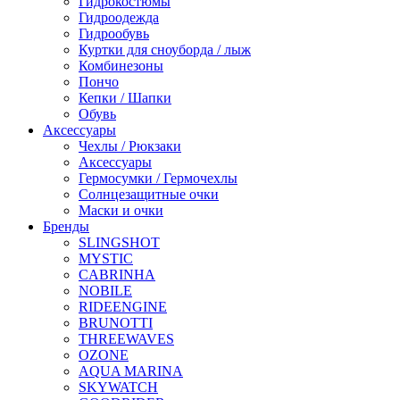
Гидрокостюмы
Гидроодежда
Гидрообувь
Куртки для сноуборда / лыж
Комбинезоны
Пончо
Кепки / Шапки
Обувь
Аксессуары
Чехлы / Рюкзаки
Аксессуары
Гермосумки / Гермочехлы
Солнцезащитные очки
Маски и очки
Бренды
SLINGSHOT
MYSTIC
CABRINHA
NOBILE
RIDEENGINE
BRUNOTTI
THREEWAVES
OZONE
AQUA MARINA
SKYWATCH