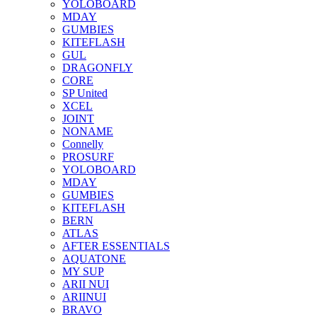
YOLOBOARD
MDAY
GUMBIES
KITEFLASH
GUL
DRAGONFLY
CORE
SP United
XCEL
JOINT
NONAME
Connelly
PROSURF
YOLOBOARD
MDAY
GUMBIES
KITEFLASH
BERN
ATLAS
AFTER ESSENTIALS
AQUATONE
MY SUP
ARII NUI
ARIINUI
BRAVO