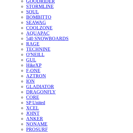
GOODRIDER
STORMLINE
SOUL
BOMBITTO
SEAWAG
COOLZONE
AQUAPAC
540 SNOWBOARDS
RAGE
TECHNINE
O'NEILL
GUL
HikeXP
F-ONE
AZTRON
ION
GLADIATOR
DRAGONFLY
CORE
SP United
XCEL
JOINT
ANKER
NONAME
PROSURF