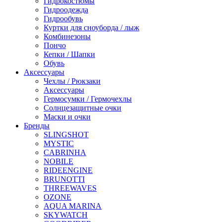
Гидрокостюмы
Гидроодежда
Гидрообувь
Куртки для сноуборда / лыж
Комбинезоны
Пончо
Кепки / Шапки
Обувь
Аксессуары
Чехлы / Рюкзаки
Аксессуары
Гермосумки / Гермочехлы
Солнцезащитные очки
Маски и очки
Бренды
SLINGSHOT
MYSTIC
CABRINHA
NOBILE
RIDEENGINE
BRUNOTTI
THREEWAVES
OZONE
AQUA MARINA
SKYWATCH