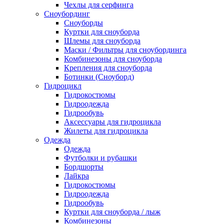
Чехлы для серфинга
Сноубординг
Сноуборды
Куртки для сноуборда
Шлемы для сноуборда
Маски / Фильтры для сноубординга
Комбинезоны для сноуборда
Крепления для сноуборда
Ботинки (Сноуборд)
Гидроцикл
Гидрокостюмы
Гидроодежда
Гидрообувь
Аксессуары для гидроцикла
Жилеты для гидроцикла
Одежда
Одежда
Футболки и рубашки
Бордшорты
Лайкра
Гидрокостюмы
Гидроодежда
Гидрообувь
Куртки для сноуборда / лыж
Комбинезоны