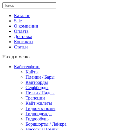
Каталог
Sale
О компании
Оплата
Доставка
Контакты
Статьи
Назад в меню
Кайтсерфинг
Кайты
Планки / Бары
Кайтборды
Серфборды
Петли / Падсы
Трапеции
Кайт жилеты
Гидрокостюмы
Гидроодежда
Гидрообувь
Бордшорты / Лайкра
Насосы / Помпы