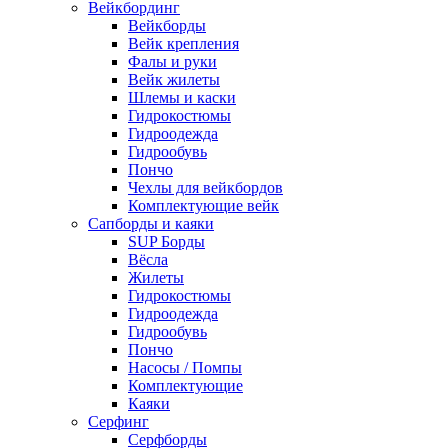
Вейкбординг
Вейкборды
Вейк крепления
Фалы и руки
Вейк жилеты
Шлемы и каски
Гидрокостюмы
Гидроодежда
Гидрообувь
Пончо
Чехлы для вейкбордов
Комплектующие вейк
Сапборды и каяки
SUP Борды
Вёсла
Жилеты
Гидрокостюмы
Гидроодежда
Гидрообувь
Пончо
Насосы / Помпы
Комплектующие
Каяки
Серфинг
Серфборды