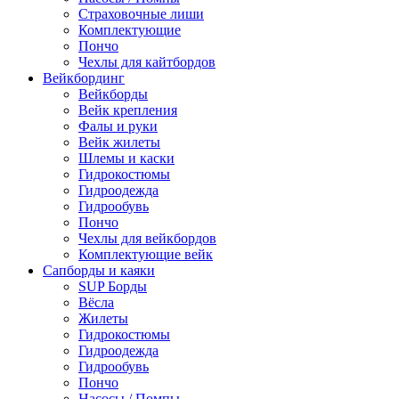
Страховочные лиши
Комплектующие
Пончо
Чехлы для кайтбордов
Вейкбординг
Вейкборды
Вейк крепления
Фалы и руки
Вейк жилеты
Шлемы и каски
Гидрокостюмы
Гидроодежда
Гидрообувь
Пончо
Чехлы для вейкбордов
Комплектующие вейк
Сапборды и каяки
SUP Борды
Вёсла
Жилеты
Гидрокостюмы
Гидроодежда
Гидрообувь
Пончо
Насосы / Помпы