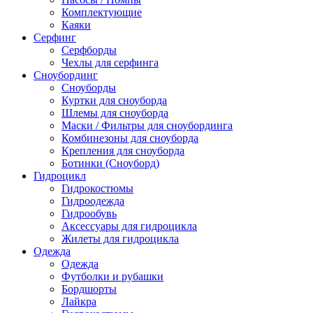
Комплектующие
Каяки
Серфинг
Серфборды
Чехлы для серфинга
Сноубординг
Сноуборды
Куртки для сноуборда
Шлемы для сноуборда
Маски / Фильтры для сноубординга
Комбинезоны для сноуборда
Крепления для сноуборда
Ботинки (Сноуборд)
Гидроцикл
Гидрокостюмы
Гидроодежда
Гидрообувь
Аксессуары для гидроцикла
Жилеты для гидроцикла
Одежда
Одежда
Футболки и рубашки
Бордшорты
Лайкра