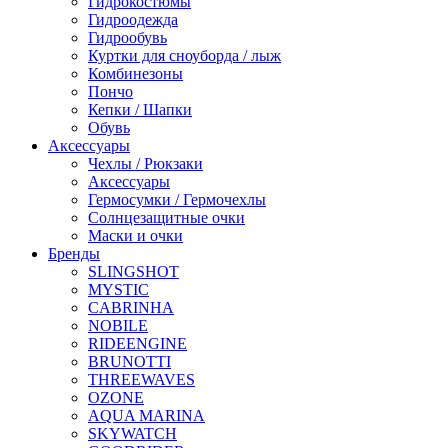
Гидрокостюмы
Гидроодежда
Гидрообувь
Куртки для сноуборда / лыж
Комбинезоны
Пончо
Кепки / Шапки
Обувь
Аксессуары
Чехлы / Рюкзаки
Аксессуары
Гермосумки / Гермочехлы
Солнцезащитные очки
Маски и очки
Бренды
SLINGSHOT
MYSTIC
CABRINHA
NOBILE
RIDEENGINE
BRUNOTTI
THREEWAVES
OZONE
AQUA MARINA
SKYWATCH