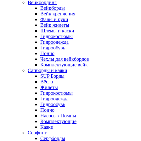
Вейкбординг
Вейкборды
Вейк крепления
Фалы и руки
Вейк жилеты
Шлемы и каски
Гидрокостюмы
Гидроодежда
Гидрообувь
Пончо
Чехлы для вейкбордов
Комплектующие вейк
Сапборды и каяки
SUP Борды
Вёсла
Жилеты
Гидрокостюмы
Гидроодежда
Гидрообувь
Пончо
Насосы / Помпы
Комплектующие
Каяки
Серфинг
Серфборды