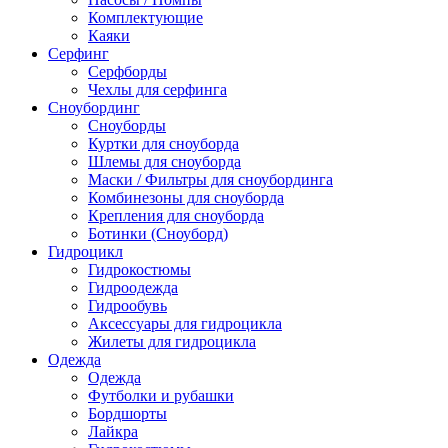
Комплектующие
Каяки
Серфинг
Серфборды
Чехлы для серфинга
Сноубординг
Сноуборды
Куртки для сноуборда
Шлемы для сноуборда
Маски / Фильтры для сноубординга
Комбинезоны для сноуборда
Крепления для сноуборда
Ботинки (Сноуборд)
Гидроцикл
Гидрокостюмы
Гидроодежда
Гидрообувь
Аксессуары для гидроцикла
Жилеты для гидроцикла
Одежда
Одежда
Футболки и рубашки
Бордшорты
Лайкра