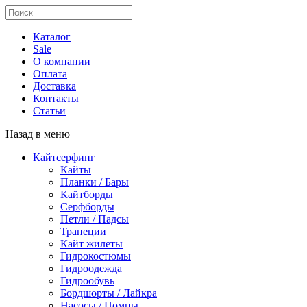
Каталог
Sale
О компании
Оплата
Доставка
Контакты
Статьи
Назад в меню
Кайтсерфинг
Кайты
Планки / Бары
Кайтборды
Серфборды
Петли / Падсы
Трапеции
Кайт жилеты
Гидрокостюмы
Гидроодежда
Гидрообувь
Бордшорты / Лайкра
Насосы / Помпы