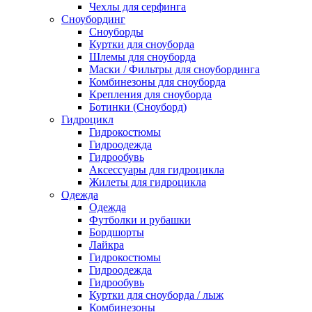
Чехлы для серфинга
Сноубординг
Сноуборды
Куртки для сноуборда
Шлемы для сноуборда
Маски / Фильтры для сноубординга
Комбинезоны для сноуборда
Крепления для сноуборда
Ботинки (Сноуборд)
Гидроцикл
Гидрокостюмы
Гидроодежда
Гидрообувь
Аксессуары для гидроцикла
Жилеты для гидроцикла
Одежда
Одежда
Футболки и рубашки
Бордшорты
Лайкра
Гидрокостюмы
Гидроодежда
Гидрообувь
Куртки для сноуборда / лыж
Комбинезоны