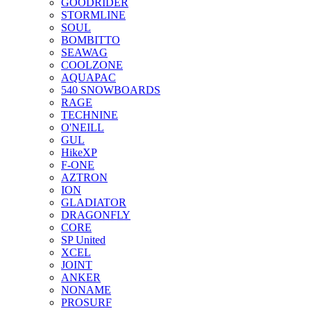
GOODRIDER
STORMLINE
SOUL
BOMBITTO
SEAWAG
COOLZONE
AQUAPAC
540 SNOWBOARDS
RAGE
TECHNINE
O'NEILL
GUL
HikeXP
F-ONE
AZTRON
ION
GLADIATOR
DRAGONFLY
CORE
SP United
XCEL
JOINT
ANKER
NONAME
PROSURF