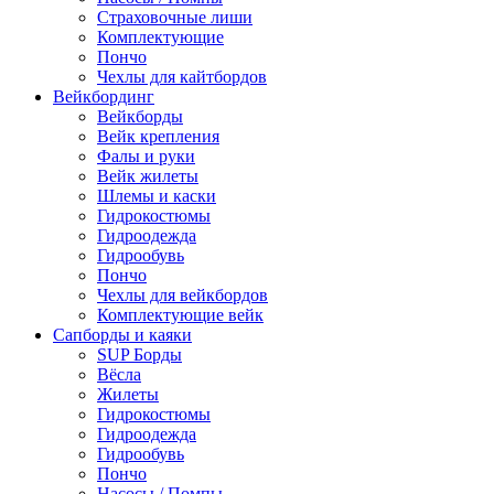
Страховочные лиши
Комплектующие
Пончо
Чехлы для кайтбордов
Вейкбординг
Вейкборды
Вейк крепления
Фалы и руки
Вейк жилеты
Шлемы и каски
Гидрокостюмы
Гидроодежда
Гидрообувь
Пончо
Чехлы для вейкбордов
Комплектующие вейк
Сапборды и каяки
SUP Борды
Вёсла
Жилеты
Гидрокостюмы
Гидроодежда
Гидрообувь
Пончо
Насосы / Помпы