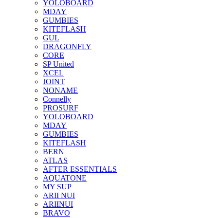
YOLOBOARD
MDAY
GUMBIES
KITEFLASH
GUL
DRAGONFLY
CORE
SP United
XCEL
JOINT
NONAME
Connelly
PROSURF
YOLOBOARD
MDAY
GUMBIES
KITEFLASH
BERN
ATLAS
AFTER ESSENTIALS
AQUATONE
MY SUP
ARII NUI
ARIINUI
BRAVO