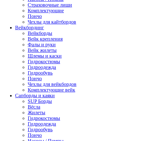
Страховочные лиши
Комплектующие
Пончо
Чехлы для кайтбордов
Вейкбординг
Вейкборды
Вейк крепления
Фалы и руки
Вейк жилеты
Шлемы и каски
Гидрокостюмы
Гидроодежда
Гидрообувь
Пончо
Чехлы для вейкбордов
Комплектующие вейк
Сапборды и каяки
SUP Борды
Вёсла
Жилеты
Гидрокостюмы
Гидроодежда
Гидрообувь
Пончо
Насосы / Помпы