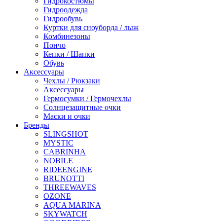
Гидрокостюмы
Гидроодежда
Гидрообувь
Куртки для сноуборда / лыж
Комбинезоны
Пончо
Кепки / Шапки
Обувь
Аксессуары
Чехлы / Рюкзаки
Аксессуары
Гермосумки / Гермочехлы
Солнцезащитные очки
Маски и очки
Бренды
SLINGSHOT
MYSTIC
CABRINHA
NOBILE
RIDEENGINE
BRUNOTTI
THREEWAVES
OZONE
AQUA MARINA
SKYWATCH