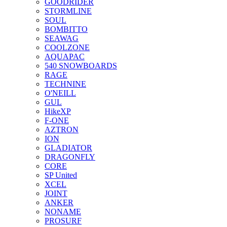
GOODRIDER
STORMLINE
SOUL
BOMBITTO
SEAWAG
COOLZONE
AQUAPAC
540 SNOWBOARDS
RAGE
TECHNINE
O'NEILL
GUL
HikeXP
F-ONE
AZTRON
ION
GLADIATOR
DRAGONFLY
CORE
SP United
XCEL
JOINT
ANKER
NONAME
PROSURF