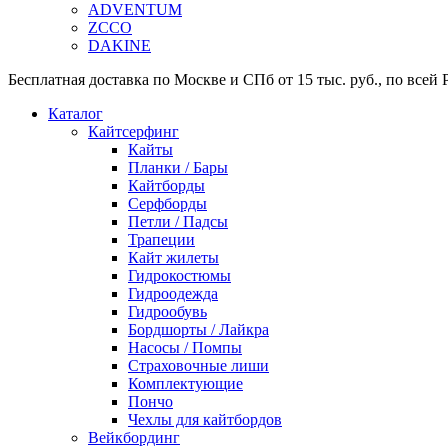
ADVENTUM
ZCCO
DAKINE
Бесплатная доставка по Москве и СПб от 15 тыс. руб., по всей Р
Каталог
Кайтсерфинг
Кайты
Планки / Бары
Кайтборды
Серфборды
Петли / Падсы
Трапеции
Кайт жилеты
Гидрокостюмы
Гидроодежда
Гидрообувь
Бордшорты / Лайкра
Насосы / Помпы
Страховочные лиши
Комплектующие
Пончо
Чехлы для кайтбордов
Вейкбординг