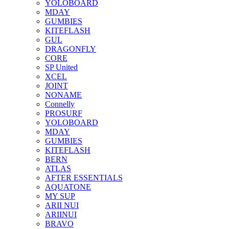
YOLOBOARD
MDAY
GUMBIES
KITEFLASH
GUL
DRAGONFLY
CORE
SP United
XCEL
JOINT
NONAME
Connelly
PROSURF
YOLOBOARD
MDAY
GUMBIES
KITEFLASH
BERN
ATLAS
AFTER ESSENTIALS
AQUATONE
MY SUP
ARII NUI
ARIINUI
BRAVO