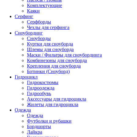
Комплектующие
Каяки
Серфинг
Серфборды
Чехлы для серфинга
Сноубординг
Сноуборды
Куртки для сноуборда
Шлемы для сноуборда
Маски / Фильтры для сноубординга
Комбинезоны для сноуборда
Крепления для сноуборда
Ботинки (Сноуборд)
Гидроцикл
Гидрокостюмы
Гидроодежда
Гидрообувь
Аксессуары для гидроцикла
Жилеты для гидроцикла
Одежда
Одежда
Футболки и рубашки
Бордшорты
Лайкра