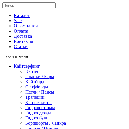
Каталог
Sale
О компании
Оплата
Доставка
Контакты
Статьи
Назад в меню
Кайтсерфинг
Кайты
Планки / Бары
Кайтборды
Серфборды
Петли / Падсы
Трапеции
Кайт жилеты
Гидрокостюмы
Гидроодежда
Гидрообувь
Бордшорты / Лайкра
Насосы / Помпы