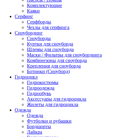
Комплектующие
Каяки
Серфинг
Серфборды
Чехлы для серфинга
Сноубординг
Сноуборды
Куртки для сноуборда
Шлемы для сноуборда
Маски / Фильтры для сноубординга
Комбинезоны для сноуборда
Крепления для сноуборда
Ботинки (Сноуборд)
Гидроцикл
Гидрокостюмы
Гидроодежда
Гидрообувь
Аксессуары для гидроцикла
Жилеты для гидроцикла
Одежда
Одежда
Футболки и рубашки
Бордшорты
Лайкра