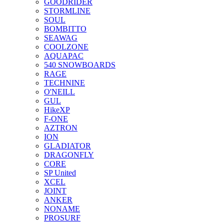
GOODRIDER
STORMLINE
SOUL
BOMBITTO
SEAWAG
COOLZONE
AQUAPAC
540 SNOWBOARDS
RAGE
TECHNINE
O'NEILL
GUL
HikeXP
F-ONE
AZTRON
ION
GLADIATOR
DRAGONFLY
CORE
SP United
XCEL
JOINT
ANKER
NONAME
PROSURF