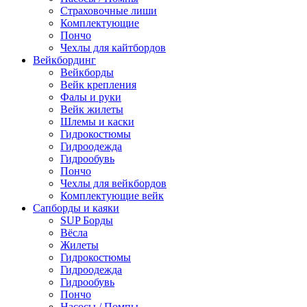
Страховочные лиши
Комплектующие
Пончо
Чехлы для кайтбордов
Вейкбординг
Вейкборды
Вейк крепления
Фалы и руки
Вейк жилеты
Шлемы и каски
Гидрокостюмы
Гидроодежда
Гидрообувь
Пончо
Чехлы для вейкбордов
Комплектующие вейк
Сапборды и каяки
SUP Борды
Вёсла
Жилеты
Гидрокостюмы
Гидроодежда
Гидрообувь
Пончо
Насосы / Помпы