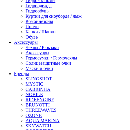
Гидрокостюмы
Гидроодежда
Гидрообувь
Куртки для сноуборда / лыж
Комбинезоны
Пончо
Кепки / Шапки
Обувь
Аксессуары
Чехлы / Рюкзаки
Аксессуары
Гермосумки / Гермочехлы
Солнцезащитные очки
Маски и очки
Бренды
SLINGSHOT
MYSTIC
CABRINHA
NOBILE
RIDEENGINE
BRUNOTTI
THREEWAVES
OZONE
AQUA MARINA
SKYWATCH