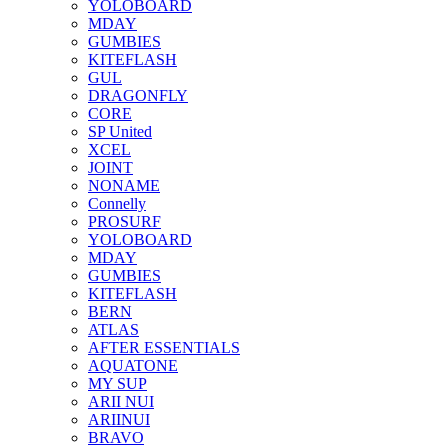
YOLOBOARD
MDAY
GUMBIES
KITEFLASH
GUL
DRAGONFLY
CORE
SP United
XCEL
JOINT
NONAME
Connelly
PROSURF
YOLOBOARD
MDAY
GUMBIES
KITEFLASH
BERN
ATLAS
AFTER ESSENTIALS
AQUATONE
MY SUP
ARII NUI
ARIINUI
BRAVO