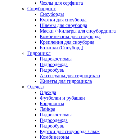
Чехлы для серфинга
Сноубординг
Сноуборды
Куртки для сноуборда
Шлемы для сноуборда
Маски / Фильтры для сноубординга
Комбинезоны для сноуборда
Крепления для сноуборда
Ботинки (Сноуборд)
Гидроцикл
Гидрокостюмы
Гидроодежда
Гидрообувь
Аксессуары для гидроцикла
Жилеты для гидроцикла
Одежда
Одежда
Футболки и рубашки
Бордшорты
Лайкра
Гидрокостюмы
Гидроодежда
Гидрообувь
Куртки для сноуборда / лыж
Комбинезоны