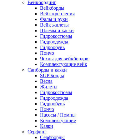
Вейкбординг
Вейкборды
Вейк крепления
Фалы и руки
Вейк жилеты
Шлемы и каски
Гидрокостюмы
Гидроодежда
Гидрообувь
Пончо
Чехлы для вейкбордов
Комплектующие вейк
Сапборды и каяки
SUP Борды
Вёсла
Жилеты
Гидрокостюмы
Гидроодежда
Гидрообувь
Пончо
Насосы / Помпы
Комплектующие
Каяки
Серфинг
Серфборды