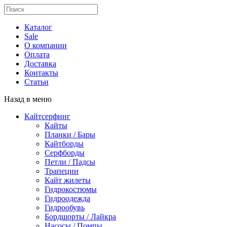
Каталог
Sale
О компании
Оплата
Доставка
Контакты
Статьи
Назад в меню
Кайтсерфинг
Кайты
Планки / Бары
Кайтборды
Серфборды
Петли / Падсы
Трапеции
Кайт жилеты
Гидрокостюмы
Гидроодежда
Гидрообувь
Бордшорты / Лайкра
Насосы / Помпы