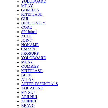
YOLOBOARD
MDAY
GUMBIES
KITEFLASH
GUL
DRAGONFLY
CORE
SP United
XCEL
JOINT
NONAME
Connelly
PROSURF
YOLOBOARD
MDAY
GUMBIES
KITEFLASH
BERN
ATLAS
AFTER ESSENTIALS
AQUATONE
MY SUP
ARII NUI
ARIINUI
BRAVO