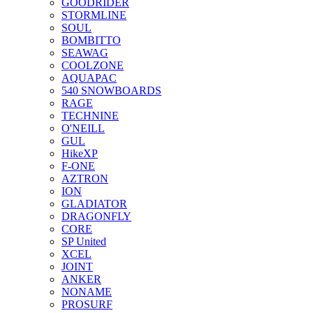
GOODRIDER
STORMLINE
SOUL
BOMBITTO
SEAWAG
COOLZONE
AQUAPAC
540 SNOWBOARDS
RAGE
TECHNINE
O'NEILL
GUL
HikeXP
F-ONE
AZTRON
ION
GLADIATOR
DRAGONFLY
CORE
SP United
XCEL
JOINT
ANKER
NONAME
PROSURF