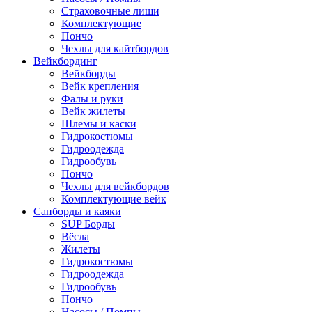
Страховочные лиши
Комплектующие
Пончо
Чехлы для кайтбордов
Вейкбординг
Вейкборды
Вейк крепления
Фалы и руки
Вейк жилеты
Шлемы и каски
Гидрокостюмы
Гидроодежда
Гидрообувь
Пончо
Чехлы для вейкбордов
Комплектующие вейк
Сапборды и каяки
SUP Борды
Вёсла
Жилеты
Гидрокостюмы
Гидроодежда
Гидрообувь
Пончо
Насосы / Помпы