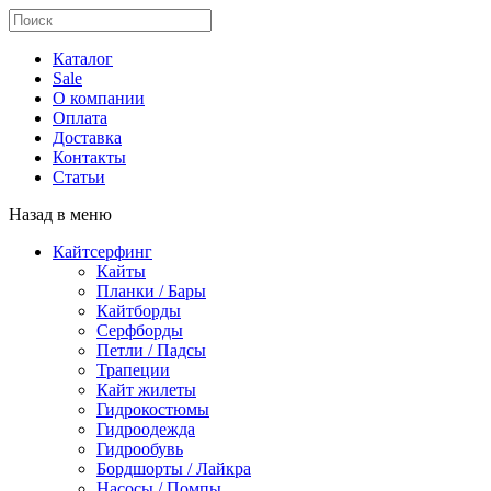
Каталог
Sale
О компании
Оплата
Доставка
Контакты
Статьи
Назад в меню
Кайтсерфинг
Кайты
Планки / Бары
Кайтборды
Серфборды
Петли / Падсы
Трапеции
Кайт жилеты
Гидрокостюмы
Гидроодежда
Гидрообувь
Бордшорты / Лайкра
Насосы / Помпы