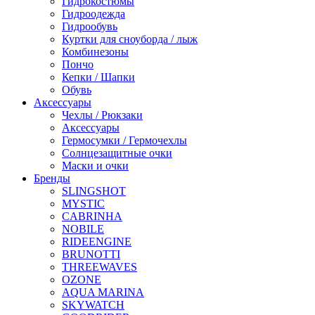
Гидрокостюмы
Гидроодежда
Гидрообувь
Куртки для сноуборда / лыж
Комбинезоны
Пончо
Кепки / Шапки
Обувь
Аксессуары
Чехлы / Рюкзаки
Аксессуары
Гермосумки / Гермочехлы
Солнцезащитные очки
Маски и очки
Бренды
SLINGSHOT
MYSTIC
CABRINHA
NOBILE
RIDEENGINE
BRUNOTTI
THREEWAVES
OZONE
AQUA MARINA
SKYWATCH