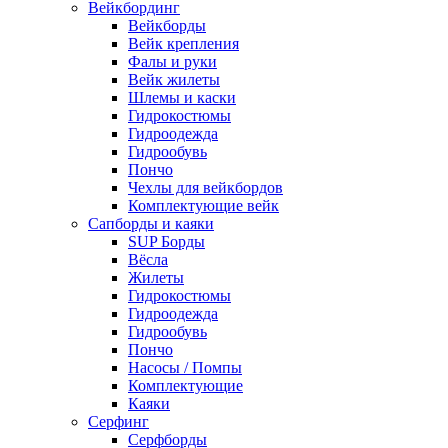
Вейкбординг
Вейкборды
Вейк крепления
Фалы и руки
Вейк жилеты
Шлемы и каски
Гидрокостюмы
Гидроодежда
Гидрообувь
Пончо
Чехлы для вейкбордов
Комплектующие вейк
Сапборды и каяки
SUP Борды
Вёсла
Жилеты
Гидрокостюмы
Гидроодежда
Гидрообувь
Пончо
Насосы / Помпы
Комплектующие
Каяки
Серфинг
Серфборды