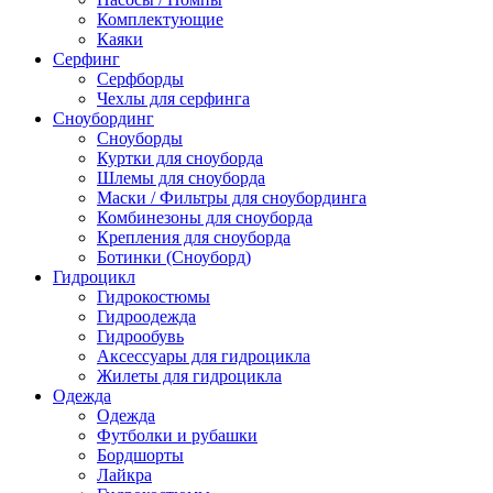
Комплектующие
Каяки
Серфинг
Серфборды
Чехлы для серфинга
Сноубординг
Сноуборды
Куртки для сноуборда
Шлемы для сноуборда
Маски / Фильтры для сноубординга
Комбинезоны для сноуборда
Крепления для сноуборда
Ботинки (Сноуборд)
Гидроцикл
Гидрокостюмы
Гидроодежда
Гидрообувь
Аксессуары для гидроцикла
Жилеты для гидроцикла
Одежда
Одежда
Футболки и рубашки
Бордшорты
Лайкра