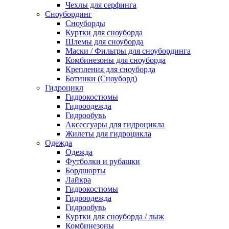
Чехлы для серфинга
Сноубординг
Сноуборды
Куртки для сноуборда
Шлемы для сноуборда
Маски / Фильтры для сноубординга
Комбинезоны для сноуборда
Крепления для сноуборда
Ботинки (Сноуборд)
Гидроцикл
Гидрокостюмы
Гидроодежда
Гидрообувь
Аксессуары для гидроцикла
Жилеты для гидроцикла
Одежда
Одежда
Футболки и рубашки
Бордшорты
Лайкра
Гидрокостюмы
Гидроодежда
Гидрообувь
Куртки для сноуборда / лыж
Комбинезоны