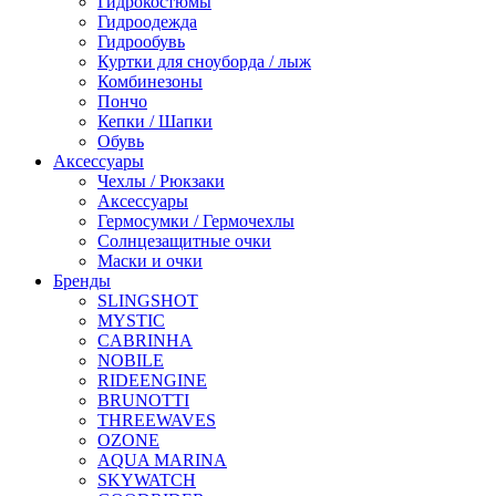
Гидрокостюмы
Гидроодежда
Гидрообувь
Куртки для сноуборда / лыж
Комбинезоны
Пончо
Кепки / Шапки
Обувь
Аксессуары
Чехлы / Рюкзаки
Аксессуары
Гермосумки / Гермочехлы
Солнцезащитные очки
Маски и очки
Бренды
SLINGSHOT
MYSTIC
CABRINHA
NOBILE
RIDEENGINE
BRUNOTTI
THREEWAVES
OZONE
AQUA MARINA
SKYWATCH