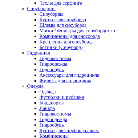
Чехлы для серфинга
Сноубординг
Сноуборды
Куртки для сноуборда
Шлемы для сноуборда
Маски / Фильтры для сноубординга
Комбинезоны для сноуборда
Крепления для сноуборда
Ботинки (Сноуборд)
Гидроцикл
Гидрокостюмы
Гидроодежда
Гидрообувь
Аксессуары для гидроцикла
Жилеты для гидроцикла
Одежда
Одежда
Футболки и рубашки
Бордшорты
Лайкра
Гидрокостюмы
Гидроодежда
Гидрообувь
Куртки для сноуборда / лыж
Комбинезоны