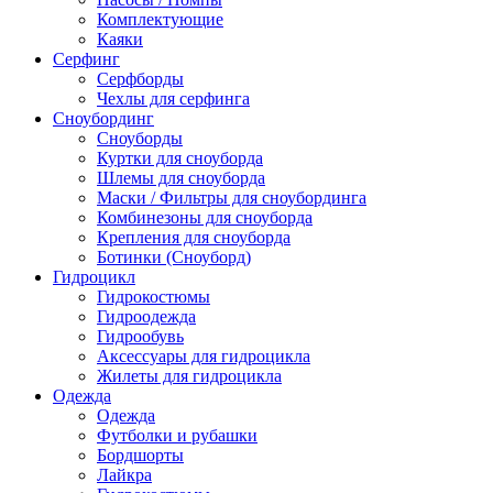
Комплектующие
Каяки
Серфинг
Серфборды
Чехлы для серфинга
Сноубординг
Сноуборды
Куртки для сноуборда
Шлемы для сноуборда
Маски / Фильтры для сноубординга
Комбинезоны для сноуборда
Крепления для сноуборда
Ботинки (Сноуборд)
Гидроцикл
Гидрокостюмы
Гидроодежда
Гидрообувь
Аксессуары для гидроцикла
Жилеты для гидроцикла
Одежда
Одежда
Футболки и рубашки
Бордшорты
Лайкра