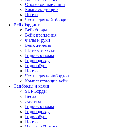
Страховочные лиши
Комплектующие
Пончо
Чехлы для кайтбордов
Вейкбординг
Вейкборды
Вейк крепления
Фалы и руки
Вейк жилеты
Шлемы и каски
Гидрокостюмы
Гидроодежда
Гидрообувь
Пончо
Чехлы для вейкбордов
Комплектующие вейк
Сапборды и каяки
SUP Борды
Вёсла
Жилеты
Гидрокостюмы
Гидроодежда
Гидрообувь
Пончо
Насосы / Помпы