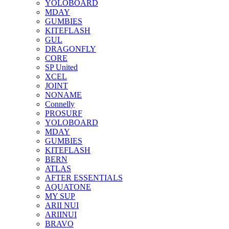
YOLOBOARD
MDAY
GUMBIES
KITEFLASH
GUL
DRAGONFLY
CORE
SP United
XCEL
JOINT
NONAME
Connelly
PROSURF
YOLOBOARD
MDAY
GUMBIES
KITEFLASH
BERN
ATLAS
AFTER ESSENTIALS
AQUATONE
MY SUP
ARII NUI
ARIINUI
BRAVO