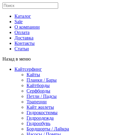
Каталог
Sale
О компании
Оплата
Доставка
Контакты
Статьи
Назад в меню
Кайтсерфинг
Кайты
Планки / Бары
Кайтборды
Серфборды
Петли / Падсы
Трапеции
Кайт жилеты
Гидрокостюмы
Гидроодежда
Гидрообувь
Бордшорты / Лайкра
Насосы / Помпы