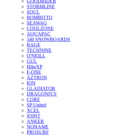
GOODRIDER
STORMLINE
SOUL
BOMBITTO
SEAWAG
COOLZONE
AQUAPAC
540 SNOWBOARDS
RAGE
TECHNINE
O'NEILL
GUL
HikeXP
F-ONE
AZTRON
ION
GLADIATOR
DRAGONFLY
CORE
SP United
XCEL
JOINT
ANKER
NONAME
PROSURF