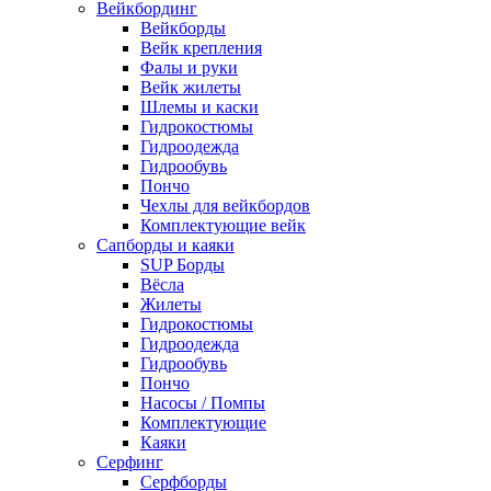
Вейкбординг
Вейкборды
Вейк крепления
Фалы и руки
Вейк жилеты
Шлемы и каски
Гидрокостюмы
Гидроодежда
Гидрообувь
Пончо
Чехлы для вейкбордов
Комплектующие вейк
Сапборды и каяки
SUP Борды
Вёсла
Жилеты
Гидрокостюмы
Гидроодежда
Гидрообувь
Пончо
Насосы / Помпы
Комплектующие
Каяки
Серфинг
Серфборды