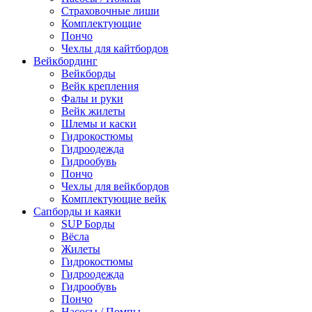
Страховочные лиши
Комплектующие
Пончо
Чехлы для кайтбордов
Вейкбординг
Вейкборды
Вейк крепления
Фалы и руки
Вейк жилеты
Шлемы и каски
Гидрокостюмы
Гидроодежда
Гидрообувь
Пончо
Чехлы для вейкбордов
Комплектующие вейк
Сапборды и каяки
SUP Борды
Вёсла
Жилеты
Гидрокостюмы
Гидроодежда
Гидрообувь
Пончо
Насосы / Помпы