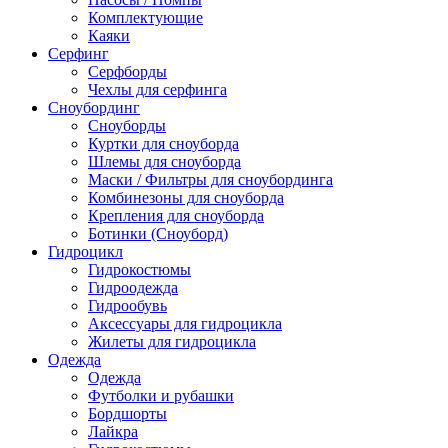
Комплектующие
Каяки
Серфинг
Серфборды
Чехлы для серфинга
Сноубординг
Сноуборды
Куртки для сноуборда
Шлемы для сноуборда
Маски / Фильтры для сноубординга
Комбинезоны для сноуборда
Крепления для сноуборда
Ботинки (Сноуборд)
Гидроцикл
Гидрокостюмы
Гидроодежда
Гидрообувь
Аксессуары для гидроцикла
Жилеты для гидроцикла
Одежда
Одежда
Футболки и рубашки
Бордшорты
Лайкра