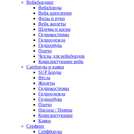
Вейкбординг
Вейкборды
Вейк крепления
Фалы и руки
Вейк жилеты
Шлемы и каски
Гидрокостюмы
Гидроодежда
Гидрообувь
Пончо
Чехлы для вейкбордов
Комплектующие вейк
Сапборды и каяки
SUP Борды
Вёсла
Жилеты
Гидрокостюмы
Гидроодежда
Гидрообувь
Пончо
Насосы / Помпы
Комплектующие
Каяки
Серфинг
Серфборды