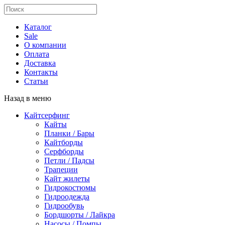
Каталог
Sale
О компании
Оплата
Доставка
Контакты
Статьи
Назад в меню
Кайтсерфинг
Кайты
Планки / Бары
Кайтборды
Серфборды
Петли / Падсы
Трапеции
Кайт жилеты
Гидрокостюмы
Гидроодежда
Гидрообувь
Бордшорты / Лайкра
Насосы / Помпы