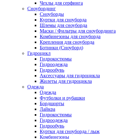
Чехлы для серфинга
Сноубординг
Сноуборды
Куртки для сноуборда
Шлемы для сноуборда
Маски / Фильтры для сноубординга
Комбинезоны для сноуборда
Крепления для сноуборда
Ботинки (Сноуборд)
Гидроцикл
Гидрокостюмы
Гидроодежда
Гидрообувь
Аксессуары для гидроцикла
Жилеты для гидроцикла
Одежда
Одежда
Футболки и рубашки
Бордшорты
Лайкра
Гидрокостюмы
Гидроодежда
Гидрообувь
Куртки для сноуборда / лыж
Комбинезоны