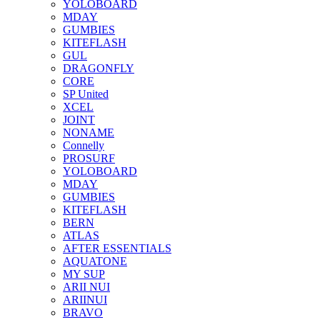
YOLOBOARD
MDAY
GUMBIES
KITEFLASH
GUL
DRAGONFLY
CORE
SP United
XCEL
JOINT
NONAME
Connelly
PROSURF
YOLOBOARD
MDAY
GUMBIES
KITEFLASH
BERN
ATLAS
AFTER ESSENTIALS
AQUATONE
MY SUP
ARII NUI
ARIINUI
BRAVO