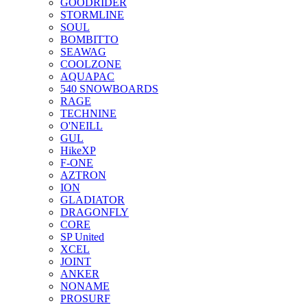
GOODRIDER
STORMLINE
SOUL
BOMBITTO
SEAWAG
COOLZONE
AQUAPAC
540 SNOWBOARDS
RAGE
TECHNINE
O'NEILL
GUL
HikeXP
F-ONE
AZTRON
ION
GLADIATOR
DRAGONFLY
CORE
SP United
XCEL
JOINT
ANKER
NONAME
PROSURF