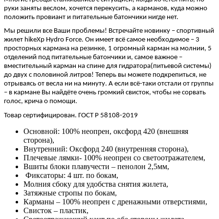
руки заняты веслом, хочется перекусить, а карманов, куда можно
положить провиант и питательные батончики нигде нет.
Мы решили все Ваши проблемы! Встречайте новинку – спортивный
жилет hikeXp Hydro Force. Он имеет всё самое необходимое – 3
просторных кармана на резинке, 1 огромный карман на молнии, 5
отделений под питательные батончики и, самое важное –
вместительный карман на спине для гидратора(питьевой системы)
до двух с половиной литров! Теперь вы можете подкрепиться, не
отрываясь от весла ни на минуту. А если всё-таки отстали от группы
– в кармане Вы найдёте очень громкий свисток, чтобы не сорвать
голос, крича о помощи.
Товар сертифицирован. ГОСТ Р 58108-2019
Основной: 100% неопрен, оксфорд 420 (внешняя
сторона),
Внутренний: Оксфорд 240 (внутренняя сторона),
Плечевые лямки- 100% неопрен со светоотражателем,
Вшиты блоки плавучести – пенолон 2,5мм,
Фиксаторы: 4 шт. по бокам,
Молния сбоку для удобства снятия жилета,
Затяжные стропы по бокам,
Карманы – 100% неопрен с дренажными отверстиями,
Свисток – пластик,