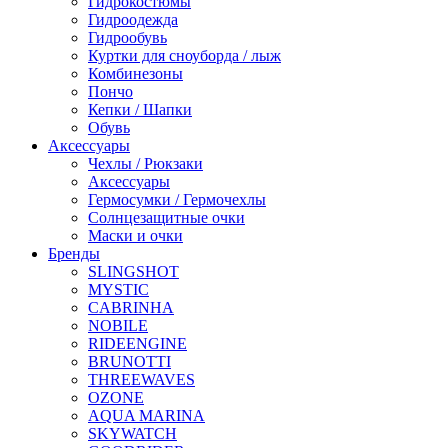
Гидрокостюмы
Гидроодежда
Гидрообувь
Куртки для сноуборда / лыж
Комбинезоны
Пончо
Кепки / Шапки
Обувь
Аксессуары
Чехлы / Рюкзаки
Аксессуары
Гермосумки / Гермочехлы
Солнцезащитные очки
Маски и очки
Бренды
SLINGSHOT
MYSTIC
CABRINHA
NOBILE
RIDEENGINE
BRUNOTTI
THREEWAVES
OZONE
AQUA MARINA
SKYWATCH