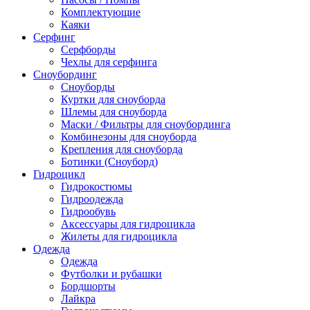
Комплектующие
Каяки
Серфинг
Серфборды
Чехлы для серфинга
Сноубординг
Сноуборды
Куртки для сноуборда
Шлемы для сноуборда
Маски / Фильтры для сноубординга
Комбинезоны для сноуборда
Крепления для сноуборда
Ботинки (Сноуборд)
Гидроцикл
Гидрокостюмы
Гидроодежда
Гидрообувь
Аксессуары для гидроцикла
Жилеты для гидроцикла
Одежда
Одежда
Футболки и рубашки
Бордшорты
Лайкра