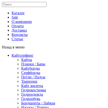
Каталог
Sale
О компании
Оплата
Доставка
Контакты
Статьи
Назад в меню
Кайтсерфинг
Кайты
Планки / Бары
Кайтборды
Серфборды
Петли / Падсы
Трапеции
Кайт жилеты
Гидрокостюмы
Гидроодежда
Гидрообувь
Бордшорты / Лайкра
Насосы / Помпы