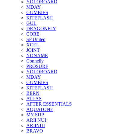
YOLOBOARD
MDAY
GUMBIES
KITEFLASH
GUL
DRAGONFLY
CORE
SP United
XCEL
JOINT
NONAME
Connelly
PROSURF
YOLOBOARD
MDAY
GUMBIES
KITEFLASH
BERN
ATLAS
AFTER ESSENTIALS
AQUATONE
MY SUP
ARII NUI
ARIINUI
BRAVO