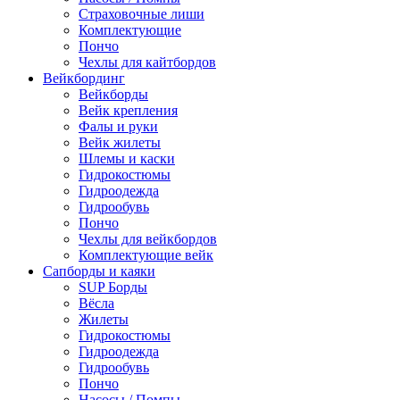
Страховочные лиши
Комплектующие
Пончо
Чехлы для кайтбордов
Вейкбординг
Вейкборды
Вейк крепления
Фалы и руки
Вейк жилеты
Шлемы и каски
Гидрокостюмы
Гидроодежда
Гидрообувь
Пончо
Чехлы для вейкбордов
Комплектующие вейк
Сапборды и каяки
SUP Борды
Вёсла
Жилеты
Гидрокостюмы
Гидроодежда
Гидрообувь
Пончо
Насосы / Помпы