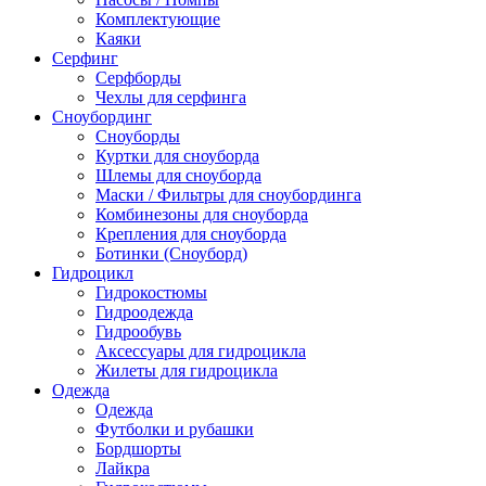
Комплектующие
Каяки
Серфинг
Серфборды
Чехлы для серфинга
Сноубординг
Сноуборды
Куртки для сноуборда
Шлемы для сноуборда
Маски / Фильтры для сноубординга
Комбинезоны для сноуборда
Крепления для сноуборда
Ботинки (Сноуборд)
Гидроцикл
Гидрокостюмы
Гидроодежда
Гидрообувь
Аксессуары для гидроцикла
Жилеты для гидроцикла
Одежда
Одежда
Футболки и рубашки
Бордшорты
Лайкра