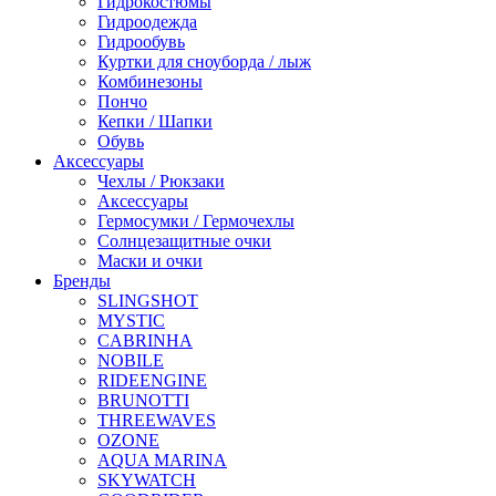
Гидрокостюмы
Гидроодежда
Гидрообувь
Куртки для сноуборда / лыж
Комбинезоны
Пончо
Кепки / Шапки
Обувь
Аксессуары
Чехлы / Рюкзаки
Аксессуары
Гермосумки / Гермочехлы
Солнцезащитные очки
Маски и очки
Бренды
SLINGSHOT
MYSTIC
CABRINHA
NOBILE
RIDEENGINE
BRUNOTTI
THREEWAVES
OZONE
AQUA MARINA
SKYWATCH