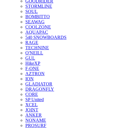
GOODRIDER
STORMLINE
SOUL
BOMBITTO
SEAWAG
COOLZONE
AQUAPAC
540 SNOWBOARDS
RAGE
TECHNINE
O'NEILL
GUL
HikeXP
F-ONE
AZTRON
ION
GLADIATOR
DRAGONFLY
CORE
SP United
XCEL
JOINT
ANKER
NONAME
PROSURF