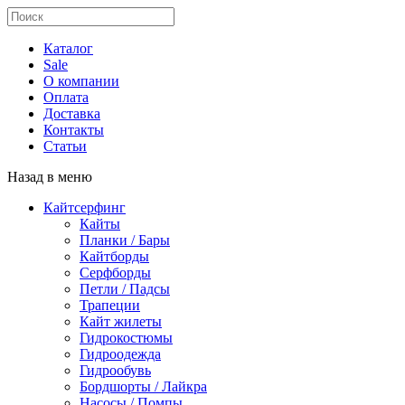
Каталог
Sale
О компании
Оплата
Доставка
Контакты
Статьи
Назад в меню
Кайтсерфинг
Кайты
Планки / Бары
Кайтборды
Серфборды
Петли / Падсы
Трапеции
Кайт жилеты
Гидрокостюмы
Гидроодежда
Гидрообувь
Бордшорты / Лайкра
Насосы / Помпы