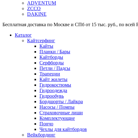
ADVENTUM
ZCCO
DAKINE
Бесплатная доставка по Москве и СПб от 15 тыс. руб., по всей Р
Каталог
Кайтсерфинг
Кайты
Планки / Бары
Кайтборды
Серфборды
Петли / Падсы
Трапеции
Кайт жилеты
Гидрокостюмы
Гидроодежда
Гидрообувь
Бордшорты / Лайкра
Насосы / Помпы
Страховочные лиши
Комплектующие
Пончо
Чехлы для кайтбордов
Вейкбординг