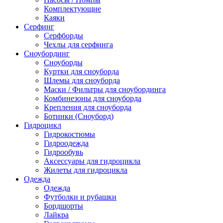
Комплектующие
Каяки
Серфинг
Серфборды
Чехлы для серфинга
Сноубординг
Сноуборды
Куртки для сноуборда
Шлемы для сноуборда
Маски / Фильтры для сноубординга
Комбинезоны для сноуборда
Крепления для сноуборда
Ботинки (Сноуборд)
Гидроцикл
Гидрокостюмы
Гидроодежда
Гидрообувь
Аксессуары для гидроцикла
Жилеты для гидроцикла
Одежда
Одежда
Футболки и рубашки
Бордшорты
Лайкра