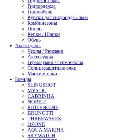
Гидрокостюмы
Гидроодежда
Гидрообувь
Куртки для сноуборда / лыж
Комбинезоны
Пончо
Кепки / Шапки
Обувь
Аксессуары
Чехлы / Рюкзаки
Аксессуары
Гермосумки / Гермочехлы
Солнцезащитные очки
Маски и очки
Бренды
SLINGSHOT
MYSTIC
CABRINHA
NOBILE
RIDEENGINE
BRUNOTTI
THREEWAVES
OZONE
AQUA MARINA
SKYWATCH