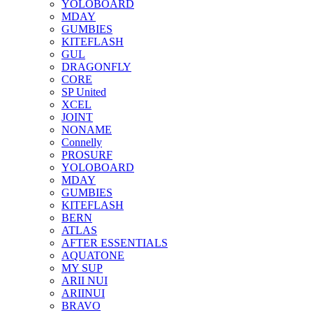
YOLOBOARD
MDAY
GUMBIES
KITEFLASH
GUL
DRAGONFLY
CORE
SP United
XCEL
JOINT
NONAME
Connelly
PROSURF
YOLOBOARD
MDAY
GUMBIES
KITEFLASH
BERN
ATLAS
AFTER ESSENTIALS
AQUATONE
MY SUP
ARII NUI
ARIINUI
BRAVO