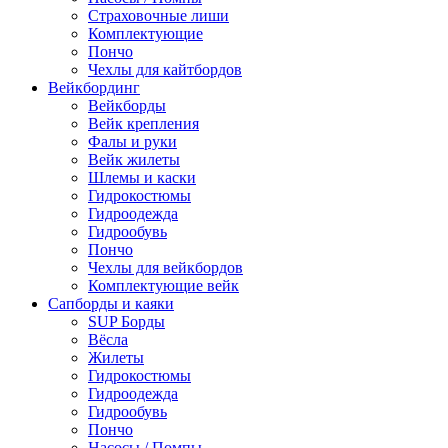
Страховочные лиши
Комплектующие
Пончо
Чехлы для кайтбордов
Вейкбординг
Вейкборды
Вейк крепления
Фалы и руки
Вейк жилеты
Шлемы и каски
Гидрокостюмы
Гидроодежда
Гидрообувь
Пончо
Чехлы для вейкбордов
Комплектующие вейк
Сапборды и каяки
SUP Борды
Вёсла
Жилеты
Гидрокостюмы
Гидроодежда
Гидрообувь
Пончо
Насосы / Помпы