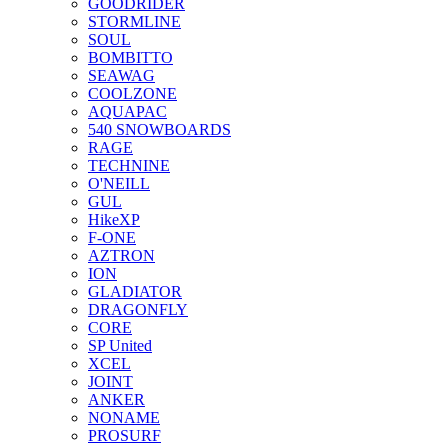
GOODRIDER
STORMLINE
SOUL
BOMBITTO
SEAWAG
COOLZONE
AQUAPAC
540 SNOWBOARDS
RAGE
TECHNINE
O'NEILL
GUL
HikeXP
F-ONE
AZTRON
ION
GLADIATOR
DRAGONFLY
CORE
SP United
XCEL
JOINT
ANKER
NONAME
PROSURF