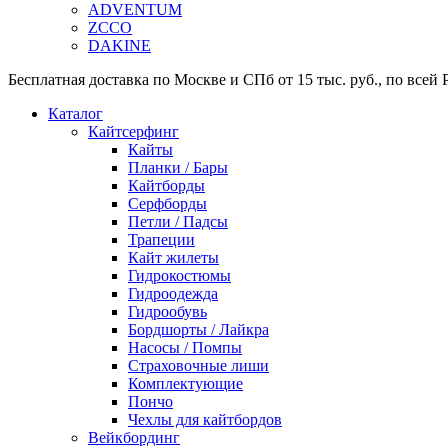
ADVENTUM
ZCCO
DAKINE
Бесплатная доставка по Москве и СПб от 15 тыс. руб., по всей Р
Каталог
Кайтсерфинг
Кайты
Планки / Бары
Кайтборды
Серфборды
Петли / Падсы
Трапеции
Кайт жилеты
Гидрокостюмы
Гидроодежда
Гидрообувь
Бордшорты / Лайкра
Насосы / Помпы
Страховочные лиши
Комплектующие
Пончо
Чехлы для кайтбордов
Вейкбординг