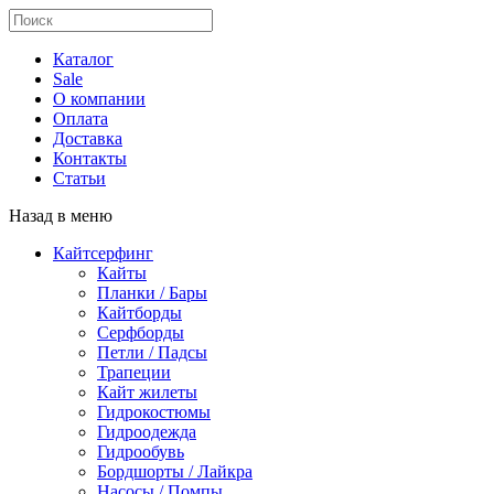
Каталог
Sale
О компании
Оплата
Доставка
Контакты
Статьи
Назад в меню
Кайтсерфинг
Кайты
Планки / Бары
Кайтборды
Серфборды
Петли / Падсы
Трапеции
Кайт жилеты
Гидрокостюмы
Гидроодежда
Гидрообувь
Бордшорты / Лайкра
Насосы / Помпы