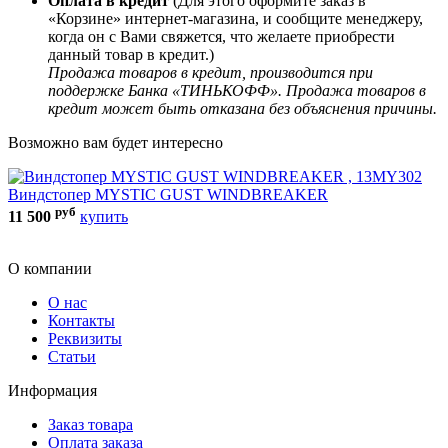
Оплата в кредит
(Для этого оформите заказ в
«Корзине» интернет-магазина, и сообщите менеджеру,
когда он с Вами свяжется, что желаете приобрести
данный товар в кредит.)
Продажа товаров в кредит, производится при
поддержке Банка «ТИНЬКОФФ». Продажа товаров в
кредит может быть отказана без объяснения причины.
Возможно вам будет интересно
Виндстопер MYSTIC GUST WINDBREAKER
руб
Г
11 500
купить
3
О компании
О нас
Контакты
Реквизиты
Статьи
Информация
Заказ товара
Оплата заказа