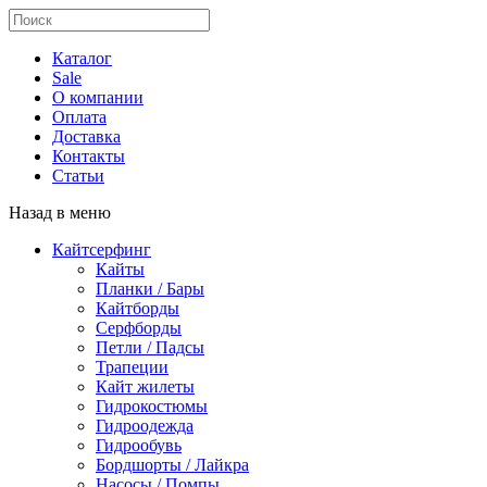
Каталог
Sale
О компании
Оплата
Доставка
Контакты
Статьи
Назад в меню
Кайтсерфинг
Кайты
Планки / Бары
Кайтборды
Серфборды
Петли / Падсы
Трапеции
Кайт жилеты
Гидрокостюмы
Гидроодежда
Гидрообувь
Бордшорты / Лайкра
Насосы / Помпы