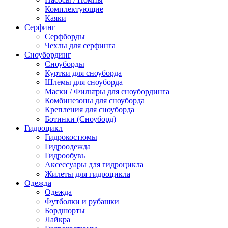
Комплектующие
Каяки
Серфинг
Серфборды
Чехлы для серфинга
Сноубординг
Сноуборды
Куртки для сноуборда
Шлемы для сноуборда
Маски / Фильтры для сноубординга
Комбинезоны для сноуборда
Крепления для сноуборда
Ботинки (Сноуборд)
Гидроцикл
Гидрокостюмы
Гидроодежда
Гидрообувь
Аксессуары для гидроцикла
Жилеты для гидроцикла
Одежда
Одежда
Футболки и рубашки
Бордшорты
Лайкра