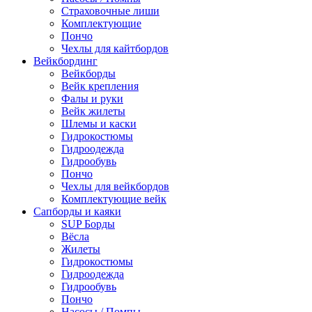
Страховочные лиши
Комплектующие
Пончо
Чехлы для кайтбордов
Вейкбординг
Вейкборды
Вейк крепления
Фалы и руки
Вейк жилеты
Шлемы и каски
Гидрокостюмы
Гидроодежда
Гидрообувь
Пончо
Чехлы для вейкбордов
Комплектующие вейк
Сапборды и каяки
SUP Борды
Вёсла
Жилеты
Гидрокостюмы
Гидроодежда
Гидрообувь
Пончо
Насосы / Помпы