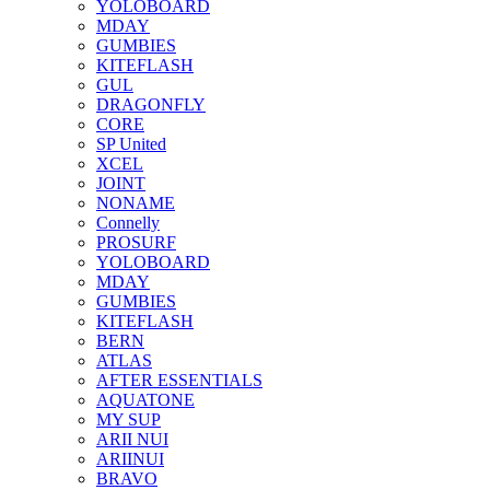
YOLOBOARD
MDAY
GUMBIES
KITEFLASH
GUL
DRAGONFLY
CORE
SP United
XCEL
JOINT
NONAME
Connelly
PROSURF
YOLOBOARD
MDAY
GUMBIES
KITEFLASH
BERN
ATLAS
AFTER ESSENTIALS
AQUATONE
MY SUP
ARII NUI
ARIINUI
BRAVO