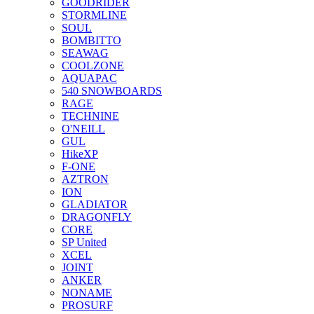
GOODRIDER
STORMLINE
SOUL
BOMBITTO
SEAWAG
COOLZONE
AQUAPAC
540 SNOWBOARDS
RAGE
TECHNINE
O'NEILL
GUL
HikeXP
F-ONE
AZTRON
ION
GLADIATOR
DRAGONFLY
CORE
SP United
XCEL
JOINT
ANKER
NONAME
PROSURF