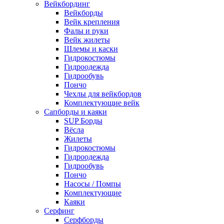
Вейкбординг
Вейкборды
Вейк крепления
Фалы и руки
Вейк жилеты
Шлемы и каски
Гидрокостюмы
Гидроодежда
Гидрообувь
Пончо
Чехлы для вейкбордов
Комплектующие вейк
Сапборды и каяки
SUP Борды
Вёсла
Жилеты
Гидрокостюмы
Гидроодежда
Гидрообувь
Пончо
Насосы / Помпы
Комплектующие
Каяки
Серфинг
Серфборды