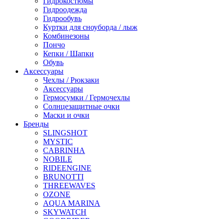
Гидрокостюмы
Гидроодежда
Гидрообувь
Куртки для сноуборда / лыж
Комбинезоны
Пончо
Кепки / Шапки
Обувь
Аксессуары
Чехлы / Рюкзаки
Аксессуары
Гермосумки / Гермочехлы
Солнцезащитные очки
Маски и очки
Бренды
SLINGSHOT
MYSTIC
CABRINHA
NOBILE
RIDEENGINE
BRUNOTTI
THREEWAVES
OZONE
AQUA MARINA
SKYWATCH