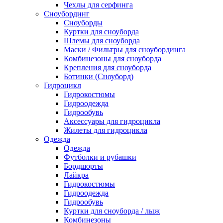
Чехлы для серфинга
Сноубординг
Сноуборды
Куртки для сноуборда
Шлемы для сноуборда
Маски / Фильтры для сноубординга
Комбинезоны для сноуборда
Крепления для сноуборда
Ботинки (Сноуборд)
Гидроцикл
Гидрокостюмы
Гидроодежда
Гидрообувь
Аксессуары для гидроцикла
Жилеты для гидроцикла
Одежда
Одежда
Футболки и рубашки
Бордшорты
Лайкра
Гидрокостюмы
Гидроодежда
Гидрообувь
Куртки для сноуборда / лыж
Комбинезоны