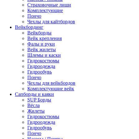
Страховочные лиши
Комплектующие
Пончо
Чехлы для кайтбордов
Вейкбординг
Вейкборды
Вейк крепления
Фалы и руки
Вейк жилеты
Шлемы и каски
Гидрокостюмы
Гидроодежда
Гидрообувь
Пончо
Чехлы для вейкбордов
Комплектующие вейк
Сапборды и каяки
SUP Борды
Вёсла
Жилеты
Гидрокостюмы
Гидроодежда
Гидрообувь
Пончо
Насосы / Помпы