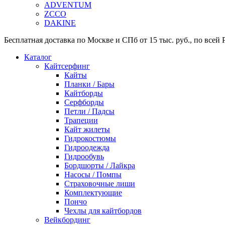
ADVENTUM
ZCCO
DAKINE
Бесплатная доставка по Москве и СПб от 15 тыс. руб., по всей Р
Каталог
Кайтсерфинг
Кайты
Планки / Бары
Кайтборды
Серфборды
Петли / Падсы
Трапеции
Кайт жилеты
Гидрокостюмы
Гидроодежда
Гидрообувь
Бордшорты / Лайкра
Насосы / Помпы
Страховочные лиши
Комплектующие
Пончо
Чехлы для кайтбордов
Вейкбординг