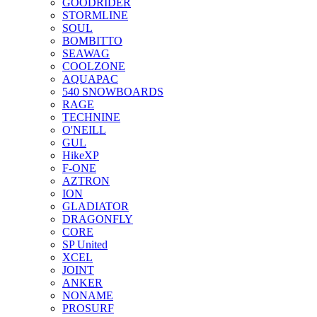
GOODRIDER
STORMLINE
SOUL
BOMBITTO
SEAWAG
COOLZONE
AQUAPAC
540 SNOWBOARDS
RAGE
TECHNINE
O'NEILL
GUL
HikeXP
F-ONE
AZTRON
ION
GLADIATOR
DRAGONFLY
CORE
SP United
XCEL
JOINT
ANKER
NONAME
PROSURF