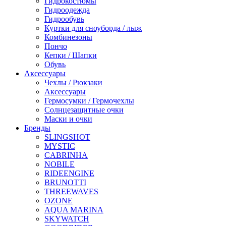
Гидрокостюмы
Гидроодежда
Гидрообувь
Куртки для сноуборда / лыж
Комбинезоны
Пончо
Кепки / Шапки
Обувь
Аксессуары
Чехлы / Рюкзаки
Аксессуары
Гермосумки / Гермочехлы
Солнцезащитные очки
Маски и очки
Бренды
SLINGSHOT
MYSTIC
CABRINHA
NOBILE
RIDEENGINE
BRUNOTTI
THREEWAVES
OZONE
AQUA MARINA
SKYWATCH