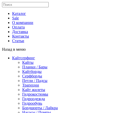
Каталог
Sale
О компании
Оплата
Доставка
Контакты
Статьи
Назад в меню
Кайтсерфинг
Кайты
Планки / Бары
Кайтборды
Серфборды
Петли / Падсы
Трапеции
Кайт жилеты
Гидрокостюмы
Гидроодежда
Гидрообувь
Бордшорты / Лайкра
Насосы / Помпы