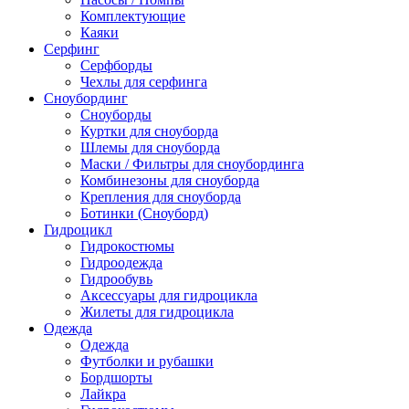
Комплектующие
Каяки
Серфинг
Серфборды
Чехлы для серфинга
Сноубординг
Сноуборды
Куртки для сноуборда
Шлемы для сноуборда
Маски / Фильтры для сноубординга
Комбинезоны для сноуборда
Крепления для сноуборда
Ботинки (Сноуборд)
Гидроцикл
Гидрокостюмы
Гидроодежда
Гидрообувь
Аксессуары для гидроцикла
Жилеты для гидроцикла
Одежда
Одежда
Футболки и рубашки
Бордшорты
Лайкра