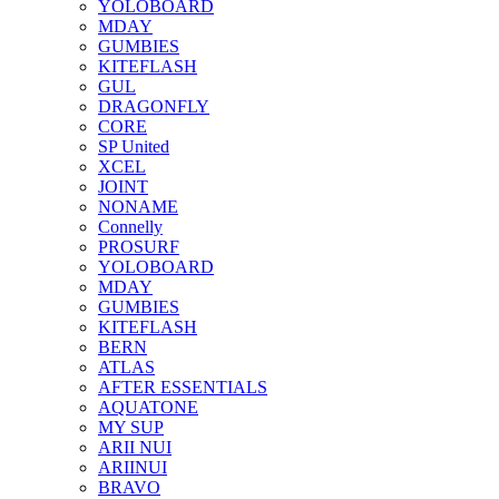
YOLOBOARD
MDAY
GUMBIES
KITEFLASH
GUL
DRAGONFLY
CORE
SP United
XCEL
JOINT
NONAME
Connelly
PROSURF
YOLOBOARD
MDAY
GUMBIES
KITEFLASH
BERN
ATLAS
AFTER ESSENTIALS
AQUATONE
MY SUP
ARII NUI
ARIINUI
BRAVO