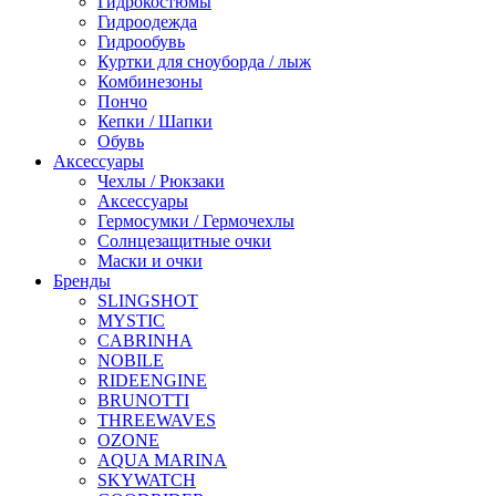
Гидрокостюмы
Гидроодежда
Гидрообувь
Куртки для сноуборда / лыж
Комбинезоны
Пончо
Кепки / Шапки
Обувь
Аксессуары
Чехлы / Рюкзаки
Аксессуары
Гермосумки / Гермочехлы
Солнцезащитные очки
Маски и очки
Бренды
SLINGSHOT
MYSTIC
CABRINHA
NOBILE
RIDEENGINE
BRUNOTTI
THREEWAVES
OZONE
AQUA MARINA
SKYWATCH