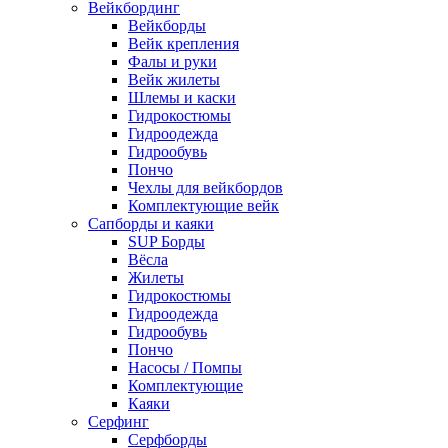
Вейкбординг
Вейкборды
Вейк крепления
Фалы и руки
Вейк жилеты
Шлемы и каски
Гидрокостюмы
Гидроодежда
Гидрообувь
Пончо
Чехлы для вейкбордов
Комплектующие вейк
Сапборды и каяки
SUP Борды
Вёсла
Жилеты
Гидрокостюмы
Гидроодежда
Гидрообувь
Пончо
Насосы / Помпы
Комплектующие
Каяки
Серфинг
Серфборды