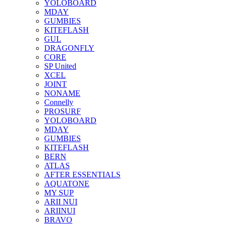
YOLOBOARD
MDAY
GUMBIES
KITEFLASH
GUL
DRAGONFLY
CORE
SP United
XCEL
JOINT
NONAME
Connelly
PROSURF
YOLOBOARD
MDAY
GUMBIES
KITEFLASH
BERN
ATLAS
AFTER ESSENTIALS
AQUATONE
MY SUP
ARII NUI
ARIINUI
BRAVO