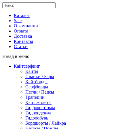
Каталог
Sale
О компании
Оплата
Доставка
Контакты
Статьи
Назад в меню
Кайтсерфинг
Кайты
Планки / Бары
Кайтборды
Серфборды
Петли / Падсы
Трапеции
Кайт жилеты
Гидрокостюмы
Гидроодежда
Гидрообувь
Бордшорты / Лайкра
Насосы / Помпы