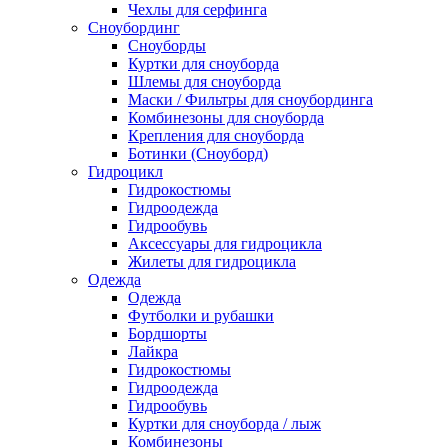
Чехлы для серфинга
Сноубординг
Сноуборды
Куртки для сноуборда
Шлемы для сноуборда
Маски / Фильтры для сноубординга
Комбинезоны для сноуборда
Крепления для сноуборда
Ботинки (Сноуборд)
Гидроцикл
Гидрокостюмы
Гидроодежда
Гидрообувь
Аксессуары для гидроцикла
Жилеты для гидроцикла
Одежда
Одежда
Футболки и рубашки
Бордшорты
Лайкра
Гидрокостюмы
Гидроодежда
Гидрообувь
Куртки для сноуборда / лыж
Комбинезоны