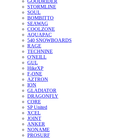
GOODRIDER
STORMLINE
SOUL
BOMBITTO
SEAWAG
COOLZONE
AQUAPAC
540 SNOWBOARDS
RAGE
TECHNINE
O'NEILL
GUL
HikeXP
F-ONE
AZTRON
ION
GLADIATOR
DRAGONFLY
CORE
SP United
XCEL
JOINT
ANKER
NONAME
PROSURF