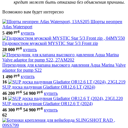
кредит может быть отказана без объяснения причины.
Возможно вам будет интересно
Шорты неопрен
Atlas Watersport
руб
5 490
купить
Гидрокостюм мужской MYSTIC Star 5/3 Front zip
руб
28 000
купить
Переходник для клапана высокого давления Aqua Marina Valve
adaptor for pump S22
руб
1 490
купить
16
SUP доска надувная Gladiator OR12.6 LT (2024)
руб
руб
46 200
54 900
купить
16
SUP доска надувная Gladiator OR12.6 T (2024)
руб
руб
46 300
54 900
купить
62