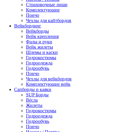
Страховочные лиши
Комплектующие
Пончо
Чехлы для кайтбордов
Вейкбординг
Вейкборды
Вейк крепления
Фалы и руки
Вейк жилеты
Шлемы и каски
Гидрокостюмы
Гидроодежда
Гидрообувь
Пончо
Чехлы для вейкбордов
Комплектующие вейк
Сапборды и каяки
SUP Борды
Вёсла
Жилеты
Гидрокостюмы
Гидроодежда
Гидрообувь
Пончо
Насосы / Помпы