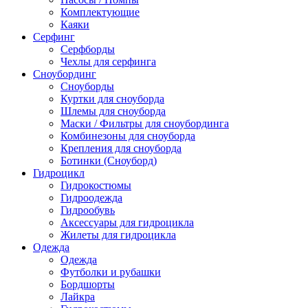
Комплектующие
Каяки
Серфинг
Серфборды
Чехлы для серфинга
Сноубординг
Сноуборды
Куртки для сноуборда
Шлемы для сноуборда
Маски / Фильтры для сноубординга
Комбинезоны для сноуборда
Крепления для сноуборда
Ботинки (Сноуборд)
Гидроцикл
Гидрокостюмы
Гидроодежда
Гидрообувь
Аксессуары для гидроцикла
Жилеты для гидроцикла
Одежда
Одежда
Футболки и рубашки
Бордшорты
Лайкра