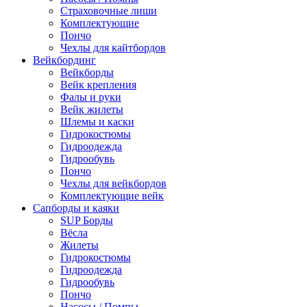
Страховочные лиши
Комплектующие
Пончо
Чехлы для кайтбордов
Вейкбординг
Вейкборды
Вейк крепления
Фалы и руки
Вейк жилеты
Шлемы и каски
Гидрокостюмы
Гидроодежда
Гидрообувь
Пончо
Чехлы для вейкбордов
Комплектующие вейк
Сапборды и каяки
SUP Борды
Вёсла
Жилеты
Гидрокостюмы
Гидроодежда
Гидрообувь
Пончо
Насосы / Помпы