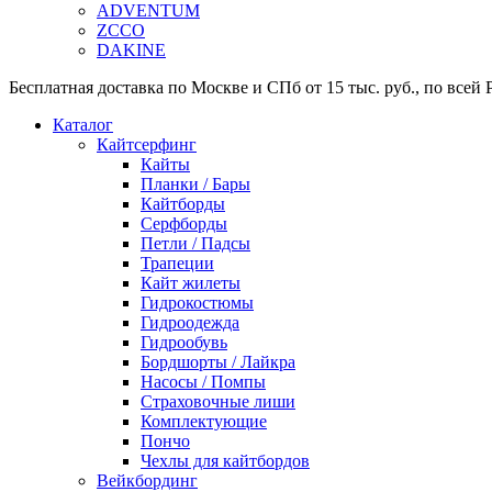
ADVENTUM
ZCCO
DAKINE
Бесплатная доставка по Москве и СПб от 15 тыс. руб., по всей Р
Каталог
Кайтсерфинг
Кайты
Планки / Бары
Кайтборды
Серфборды
Петли / Падсы
Трапеции
Кайт жилеты
Гидрокостюмы
Гидроодежда
Гидрообувь
Бордшорты / Лайкра
Насосы / Помпы
Страховочные лиши
Комплектующие
Пончо
Чехлы для кайтбордов
Вейкбординг