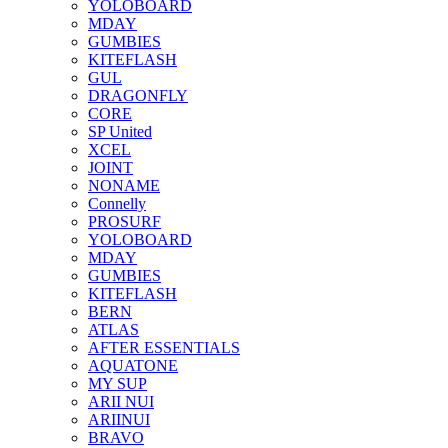
YOLOBOARD
MDAY
GUMBIES
KITEFLASH
GUL
DRAGONFLY
CORE
SP United
XCEL
JOINT
NONAME
Connelly
PROSURF
YOLOBOARD
MDAY
GUMBIES
KITEFLASH
BERN
ATLAS
AFTER ESSENTIALS
AQUATONE
MY SUP
ARII NUI
ARIINUI
BRAVO