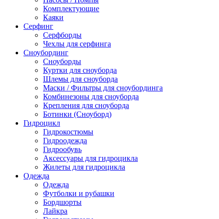
Комплектующие
Каяки
Серфинг
Серфборды
Чехлы для серфинга
Сноубординг
Сноуборды
Куртки для сноуборда
Шлемы для сноуборда
Маски / Фильтры для сноубординга
Комбинезоны для сноуборда
Крепления для сноуборда
Ботинки (Сноуборд)
Гидроцикл
Гидрокостюмы
Гидроодежда
Гидрообувь
Аксессуары для гидроцикла
Жилеты для гидроцикла
Одежда
Одежда
Футболки и рубашки
Бордшорты
Лайкра