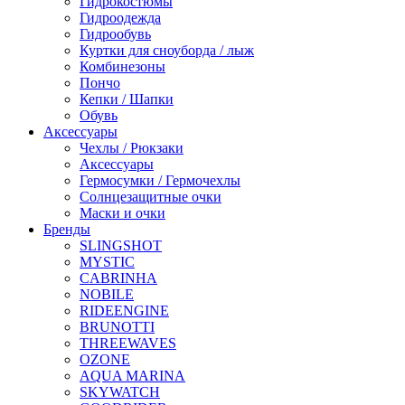
Гидрокостюмы
Гидроодежда
Гидрообувь
Куртки для сноуборда / лыж
Комбинезоны
Пончо
Кепки / Шапки
Обувь
Аксессуары
Чехлы / Рюкзаки
Аксессуары
Гермосумки / Гермочехлы
Солнцезащитные очки
Маски и очки
Бренды
SLINGSHOT
MYSTIC
CABRINHA
NOBILE
RIDEENGINE
BRUNOTTI
THREEWAVES
OZONE
AQUA MARINA
SKYWATCH