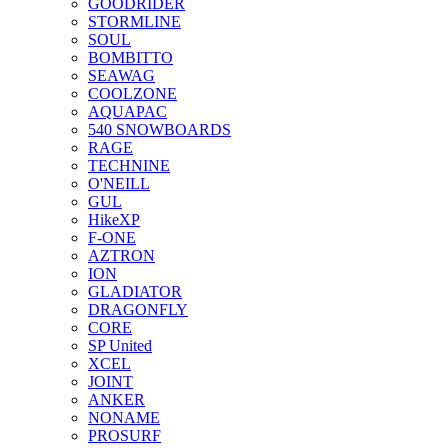
GOODRIDER
STORMLINE
SOUL
BOMBITTO
SEAWAG
COOLZONE
AQUAPAC
540 SNOWBOARDS
RAGE
TECHNINE
O'NEILL
GUL
HikeXP
F-ONE
AZTRON
ION
GLADIATOR
DRAGONFLY
CORE
SP United
XCEL
JOINT
ANKER
NONAME
PROSURF