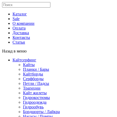
Каталог
Sale
О компании
Оплата
Доставка
Контакты
Статьи
Назад в меню
Кайтсерфинг
Кайты
Планки / Бары
Кайтборды
Серфборды
Петли / Падсы
Трапеции
Кайт жилеты
Гидрокостюмы
Гидроодежда
Гидрообувь
Бордшорты / Лайкра
Насосы / Помпы