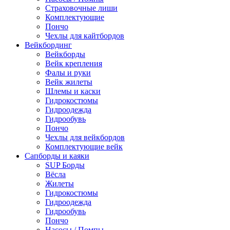
Страховочные лиши
Комплектующие
Пончо
Чехлы для кайтбордов
Вейкбординг
Вейкборды
Вейк крепления
Фалы и руки
Вейк жилеты
Шлемы и каски
Гидрокостюмы
Гидроодежда
Гидрообувь
Пончо
Чехлы для вейкбордов
Комплектующие вейк
Сапборды и каяки
SUP Борды
Вёсла
Жилеты
Гидрокостюмы
Гидроодежда
Гидрообувь
Пончо
Насосы / Помпы