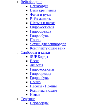
Вейкбординг
Вейкборды
Вейк крепления
Фалы и руки
Вейк жилеты
Шлемы и каски
Гидрокостюмы
Гидроодежда
Гидрообувь
Пончо
Чехлы для вейкбордов
Комплектующие вейк
Сапборды и каяки
SUP Борды
Вёсла
Жилеты
Гидрокостюмы
Гидроодежда
Гидрообувь
Пончо
Насосы / Помпы
Комплектующие
Каяки
Серфинг
Серфборды