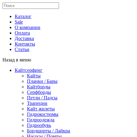
Каталог
Sale
О компании
Оплата
Доставка
Контакты
Статьи
Назад в меню
Кайтсерфинг
Кайты
Планки / Бары
Кайтборды
Серфборды
Петли / Падсы
Трапеции
Кайт жилеты
Гидрокостюмы
Гидроодежда
Гидрообувь
Бордшорты / Лайкра
Насосы / Помпы