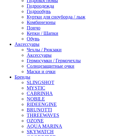
Гидрокостюмы
Гидроодежда
Гидрообувь
Куртки для сноуборда / лыж
Комбинезоны
Пончо
Кепки / Шапки
Обувь
Аксессуары
Чехлы / Рюкзаки
Аксессуары
Гермосумки / Гермочехлы
Солнцезащитные очки
Маски и очки
Бренды
SLINGSHOT
MYSTIC
CABRINHA
NOBILE
RIDEENGINE
BRUNOTTI
THREEWAVES
OZONE
AQUA MARINA
SKYWATCH