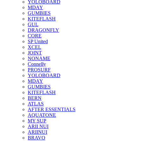
YOLOBOARD
MDAY
GUMBIES
KITEFLASH
GUL
DRAGONFLY
CORE
SP United
XCEL
JOINT
NONAME
Connelly
PROSURF
YOLOBOARD
MDAY
GUMBIES
KITEFLASH
BERN
ATLAS
AFTER ESSENTIALS
AQUATONE
MY SUP
ARII NUI
ARIINUI
BRAVO