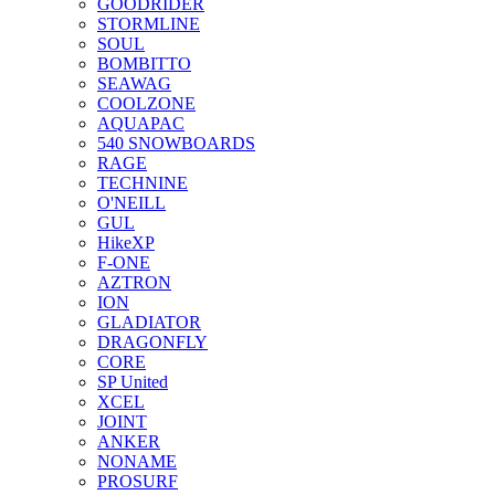
GOODRIDER
STORMLINE
SOUL
BOMBITTO
SEAWAG
COOLZONE
AQUAPAC
540 SNOWBOARDS
RAGE
TECHNINE
O'NEILL
GUL
HikeXP
F-ONE
AZTRON
ION
GLADIATOR
DRAGONFLY
CORE
SP United
XCEL
JOINT
ANKER
NONAME
PROSURF