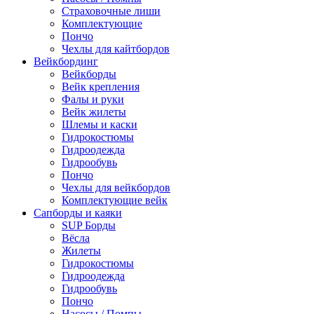
Страховочные лиши
Комплектующие
Пончо
Чехлы для кайтбордов
Вейкбординг
Вейкборды
Вейк крепления
Фалы и руки
Вейк жилеты
Шлемы и каски
Гидрокостюмы
Гидроодежда
Гидрообувь
Пончо
Чехлы для вейкбордов
Комплектующие вейк
Сапборды и каяки
SUP Борды
Вёсла
Жилеты
Гидрокостюмы
Гидроодежда
Гидрообувь
Пончо
Насосы / Помпы