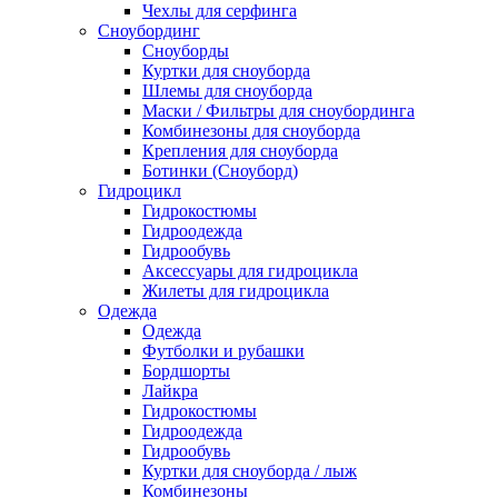
Чехлы для серфинга
Сноубординг
Сноуборды
Куртки для сноуборда
Шлемы для сноуборда
Маски / Фильтры для сноубординга
Комбинезоны для сноуборда
Крепления для сноуборда
Ботинки (Сноуборд)
Гидроцикл
Гидрокостюмы
Гидроодежда
Гидрообувь
Аксессуары для гидроцикла
Жилеты для гидроцикла
Одежда
Одежда
Футболки и рубашки
Бордшорты
Лайкра
Гидрокостюмы
Гидроодежда
Гидрообувь
Куртки для сноуборда / лыж
Комбинезоны