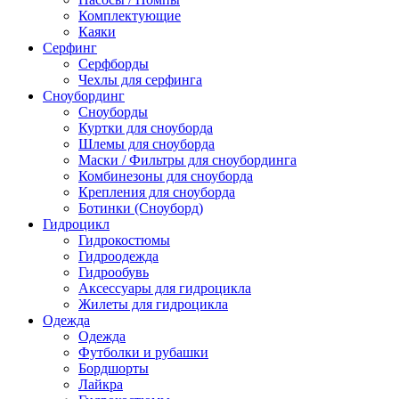
Комплектующие
Каяки
Серфинг
Серфборды
Чехлы для серфинга
Сноубординг
Сноуборды
Куртки для сноуборда
Шлемы для сноуборда
Маски / Фильтры для сноубординга
Комбинезоны для сноуборда
Крепления для сноуборда
Ботинки (Сноуборд)
Гидроцикл
Гидрокостюмы
Гидроодежда
Гидрообувь
Аксессуары для гидроцикла
Жилеты для гидроцикла
Одежда
Одежда
Футболки и рубашки
Бордшорты
Лайкра