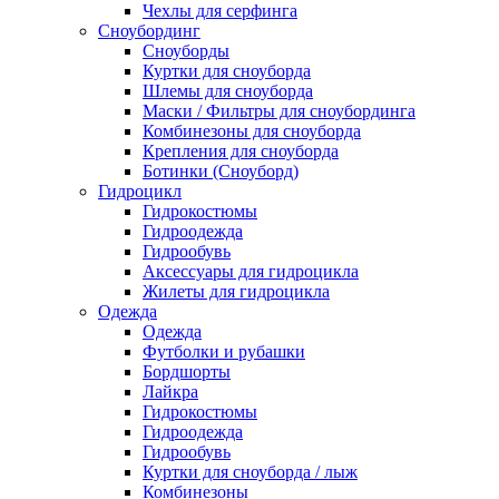
Чехлы для серфинга
Сноубординг
Сноуборды
Куртки для сноуборда
Шлемы для сноуборда
Маски / Фильтры для сноубординга
Комбинезоны для сноуборда
Крепления для сноуборда
Ботинки (Сноуборд)
Гидроцикл
Гидрокостюмы
Гидроодежда
Гидрообувь
Аксессуары для гидроцикла
Жилеты для гидроцикла
Одежда
Одежда
Футболки и рубашки
Бордшорты
Лайкра
Гидрокостюмы
Гидроодежда
Гидрообувь
Куртки для сноуборда / лыж
Комбинезоны