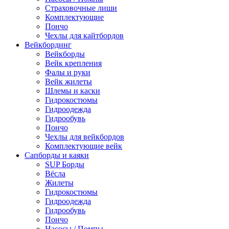
Страховочные лиши
Комплектующие
Пончо
Чехлы для кайтбордов
Вейкбординг
Вейкборды
Вейк крепления
Фалы и руки
Вейк жилеты
Шлемы и каски
Гидрокостюмы
Гидроодежда
Гидрообувь
Пончо
Чехлы для вейкбордов
Комплектующие вейк
Сапборды и каяки
SUP Борды
Вёсла
Жилеты
Гидрокостюмы
Гидроодежда
Гидрообувь
Пончо
Насосы / Помпы