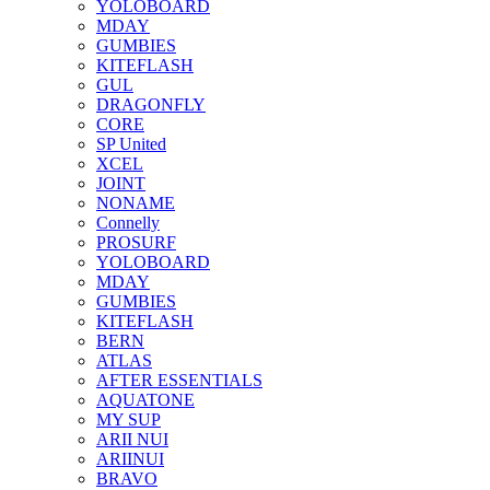
YOLOBOARD
MDAY
GUMBIES
KITEFLASH
GUL
DRAGONFLY
CORE
SP United
XCEL
JOINT
NONAME
Connelly
PROSURF
YOLOBOARD
MDAY
GUMBIES
KITEFLASH
BERN
ATLAS
AFTER ESSENTIALS
AQUATONE
MY SUP
ARII NUI
ARIINUI
BRAVO