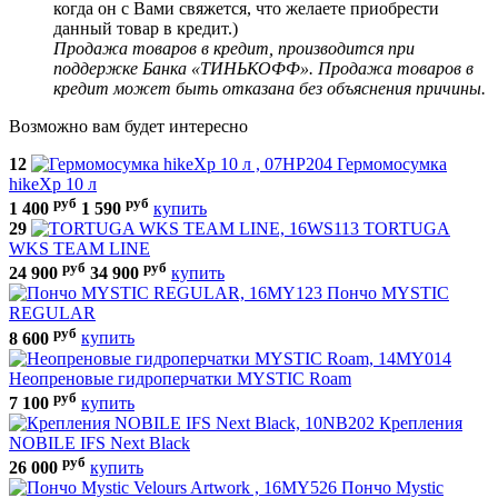
когда он с Вами свяжется, что желаете приобрести
данный товар в кредит.)
Продажа товаров в кредит, производится при
поддержке Банка «ТИНЬКОФФ». Продажа товаров в
кредит может быть отказана без объяснения причины.
Возможно вам будет интересно
12
Гермомосумка
hikeXp 10 л
руб
руб
1 400
1 590
купить
29
TORTUGA
WKS TEAM LINE
руб
руб
24 900
34 900
купить
Пончо MYSTIC
REGULAR
руб
8 600
купить
Неопреновые гидроперчатки MYSTIC Roam
руб
7 100
купить
Крепления
NOBILE IFS Next Black
руб
26 000
купить
Пончо Mystic