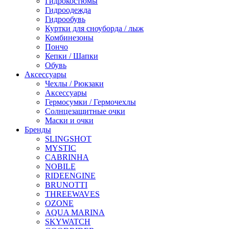
Гидрокостюмы
Гидроодежда
Гидрообувь
Куртки для сноуборда / лыж
Комбинезоны
Пончо
Кепки / Шапки
Обувь
Аксессуары
Чехлы / Рюкзаки
Аксессуары
Гермосумки / Гермочехлы
Солнцезащитные очки
Маски и очки
Бренды
SLINGSHOT
MYSTIC
CABRINHA
NOBILE
RIDEENGINE
BRUNOTTI
THREEWAVES
OZONE
AQUA MARINA
SKYWATCH