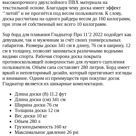
высокопрочного двухслойного ПВХ материала на
текстильной основе. Благодаря чему доска имеет эффект
‘’литой'' и не прогнётся под весом пользователя. К слову,
доска рассчитана на одного райдера весом до 160 килограмм,
при этом её собственный вес всего 10 килограмм.
Sup борд для плавания Гладиатор Про 11’2 2022 подойдет как
девушкам, так и мужчинам за счёт своих универсальных
габаритов. Размеры доски 341 см в длину, 76 см в ширину, 12
см в толщину, позволят заниматься различными водными
видами спорта. Рабочая сторона доска покрыта
противоскользящей поверхностью для лучшего сцепления
пользователя. Объём сапа составляет 280 литров. Борд имеет
яркий и неповторимый дизайн, который притягивает взгляды
и внимание. Одним из преимуществ при покупке досок
Гладиатор является их шикарные комплектации.
Длина доски (ft) 11.2 фут
Длина доски (см) 341 см
Ширина доски 76 см
Толщина доски 12 см
Вес доски 10 кг
Объем 280 л
Грузоподъемность 160 кг
Максимальное давление 26 psi