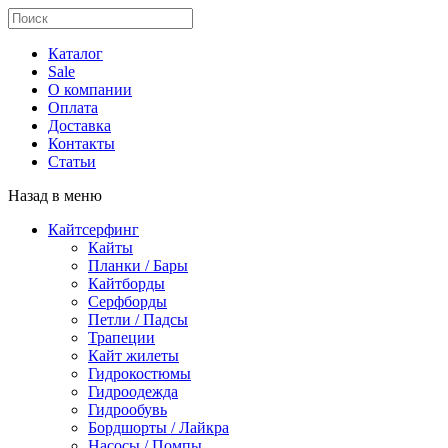
Каталог
Sale
О компании
Оплата
Доставка
Контакты
Статьи
Назад в меню
Кайтсерфинг
Кайты
Планки / Бары
Кайтборды
Серфборды
Петли / Падсы
Трапеции
Кайт жилеты
Гидрокостюмы
Гидроодежда
Гидрообувь
Бордшорты / Лайкра
Насосы / Помпы