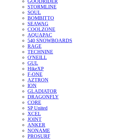
GOODRIDER
STORMLINE
SOUL
BOMBITTO
SEAWAG
COOLZONE
AQUAPAC
540 SNOWBOARDS
RAGE
TECHNINE
O'NEILL
GUL
HikeXP
F-ONE
AZTRON
ION
GLADIATOR
DRAGONFLY
CORE
SP United
XCEL
JOINT
ANKER
NONAME
PROSURF