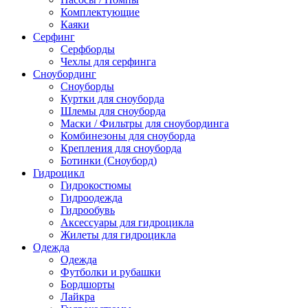
Комплектующие
Каяки
Серфинг
Серфборды
Чехлы для серфинга
Сноубординг
Сноуборды
Куртки для сноуборда
Шлемы для сноуборда
Маски / Фильтры для сноубординга
Комбинезоны для сноуборда
Крепления для сноуборда
Ботинки (Сноуборд)
Гидроцикл
Гидрокостюмы
Гидроодежда
Гидрообувь
Аксессуары для гидроцикла
Жилеты для гидроцикла
Одежда
Одежда
Футболки и рубашки
Бордшорты
Лайкра