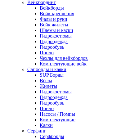
Вейкбординг
Вейкборды
Вейк крепления
Фалы и руки
Вейк жилеты
Шлемы и каски
Гидрокостюмы
Гидроодежда
Гидрообувь
Пончо
Чехлы для вейкбордов
Комплектующие вейк
Сапборды и каяки
SUP Борды
Вёсла
Жилеты
Гидрокостюмы
Гидроодежда
Гидрообувь
Пончо
Насосы / Помпы
Комплектующие
Каяки
Серфинг
Серфборды