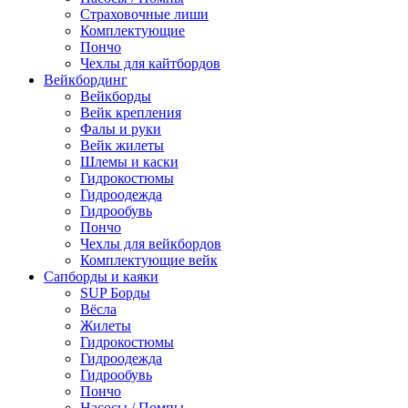
Страховочные лиши
Комплектующие
Пончо
Чехлы для кайтбордов
Вейкбординг
Вейкборды
Вейк крепления
Фалы и руки
Вейк жилеты
Шлемы и каски
Гидрокостюмы
Гидроодежда
Гидрообувь
Пончо
Чехлы для вейкбордов
Комплектующие вейк
Сапборды и каяки
SUP Борды
Вёсла
Жилеты
Гидрокостюмы
Гидроодежда
Гидрообувь
Пончо
Насосы / Помпы