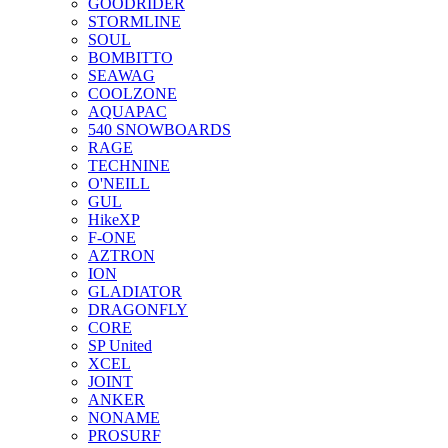
GOODRIDER
STORMLINE
SOUL
BOMBITTO
SEAWAG
COOLZONE
AQUAPAC
540 SNOWBOARDS
RAGE
TECHNINE
O'NEILL
GUL
HikeXP
F-ONE
AZTRON
ION
GLADIATOR
DRAGONFLY
CORE
SP United
XCEL
JOINT
ANKER
NONAME
PROSURF