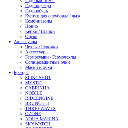
Гидрокостюмы
Гидроодежда
Гидрообувь
Куртки для сноуборда / лыж
Комбинезоны
Пончо
Кепки / Шапки
Обувь
Аксессуары
Чехлы / Рюкзаки
Аксессуары
Гермосумки / Гермочехлы
Солнцезащитные очки
Маски и очки
Бренды
SLINGSHOT
MYSTIC
CABRINHA
NOBILE
RIDEENGINE
BRUNOTTI
THREEWAVES
OZONE
AQUA MARINA
SKYWATCH