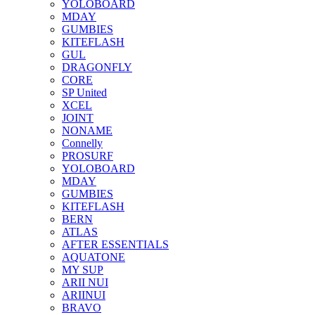
YOLOBOARD
MDAY
GUMBIES
KITEFLASH
GUL
DRAGONFLY
CORE
SP United
XCEL
JOINT
NONAME
Connelly
PROSURF
YOLOBOARD
MDAY
GUMBIES
KITEFLASH
BERN
ATLAS
AFTER ESSENTIALS
AQUATONE
MY SUP
ARII NUI
ARIINUI
BRAVO