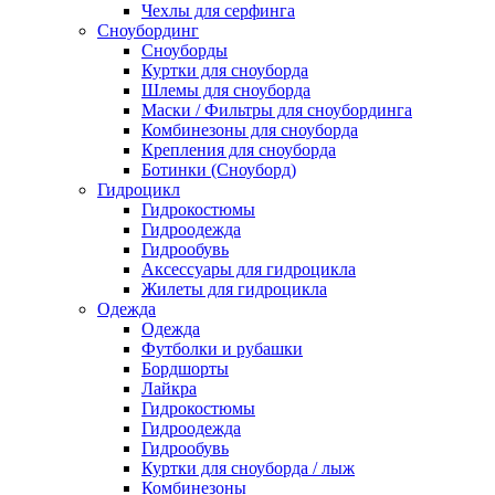
Чехлы для серфинга
Сноубординг
Сноуборды
Куртки для сноуборда
Шлемы для сноуборда
Маски / Фильтры для сноубординга
Комбинезоны для сноуборда
Крепления для сноуборда
Ботинки (Сноуборд)
Гидроцикл
Гидрокостюмы
Гидроодежда
Гидрообувь
Аксессуары для гидроцикла
Жилеты для гидроцикла
Одежда
Одежда
Футболки и рубашки
Бордшорты
Лайкра
Гидрокостюмы
Гидроодежда
Гидрообувь
Куртки для сноуборда / лыж
Комбинезоны