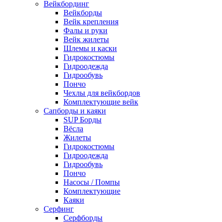
Вейкбординг
Вейкборды
Вейк крепления
Фалы и руки
Вейк жилеты
Шлемы и каски
Гидрокостюмы
Гидроодежда
Гидрообувь
Пончо
Чехлы для вейкбордов
Комплектующие вейк
Сапборды и каяки
SUP Борды
Вёсла
Жилеты
Гидрокостюмы
Гидроодежда
Гидрообувь
Пончо
Насосы / Помпы
Комплектующие
Каяки
Серфинг
Серфборды