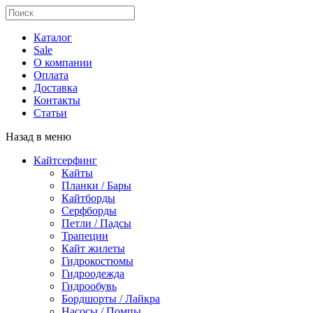
Каталог
Sale
О компании
Оплата
Доставка
Контакты
Статьи
Назад в меню
Кайтсерфинг
Кайты
Планки / Бары
Кайтборды
Серфборды
Петли / Падсы
Трапеции
Кайт жилеты
Гидрокостюмы
Гидроодежда
Гидрообувь
Бордшорты / Лайкра
Насосы / Помпы