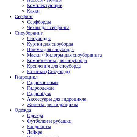
Комплектующие
Каяки
Серфинг
Серфборды
Чехлы для серфинга
Сноубординг
Сноуборды
Куртки для сноуборда
Шлемы для сноуборда
Маски / Фильтры для сноубординга
Комбинезоны для сноуборда
Крепления для сноуборда
Ботинки (Сноуборд)
Гидроцикл
Гидрокостюмы
Гидроодежда
Гидрообувь
Аксессуары для гидроцикла
Жилеты для гидроцикла
Одежда
Одежда
Футболки и рубашки
Бордшорты
Лайкра