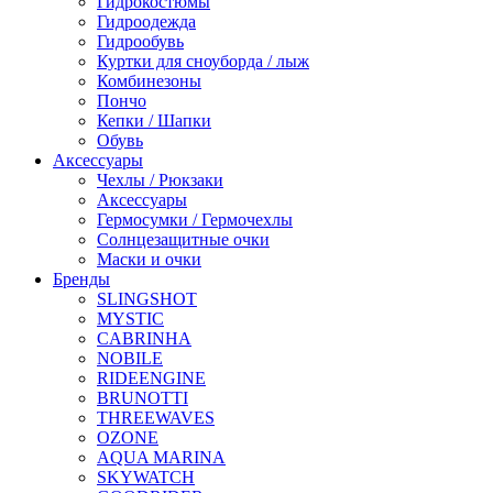
Гидрокостюмы
Гидроодежда
Гидрообувь
Куртки для сноуборда / лыж
Комбинезоны
Пончо
Кепки / Шапки
Обувь
Аксессуары
Чехлы / Рюкзаки
Аксессуары
Гермосумки / Гермочехлы
Солнцезащитные очки
Маски и очки
Бренды
SLINGSHOT
MYSTIC
CABRINHA
NOBILE
RIDEENGINE
BRUNOTTI
THREEWAVES
OZONE
AQUA MARINA
SKYWATCH