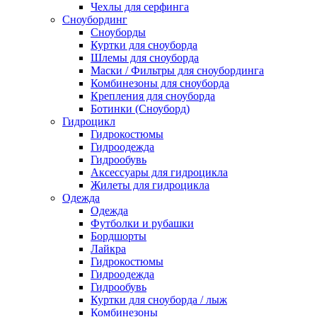
Чехлы для серфинга
Сноубординг
Сноуборды
Куртки для сноуборда
Шлемы для сноуборда
Маски / Фильтры для сноубординга
Комбинезоны для сноуборда
Крепления для сноуборда
Ботинки (Сноуборд)
Гидроцикл
Гидрокостюмы
Гидроодежда
Гидрообувь
Аксессуары для гидроцикла
Жилеты для гидроцикла
Одежда
Одежда
Футболки и рубашки
Бордшорты
Лайкра
Гидрокостюмы
Гидроодежда
Гидрообувь
Куртки для сноуборда / лыж
Комбинезоны