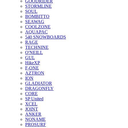
GOODRIDER
STORMLINE
SOUL
BOMBITTO
SEAWAG
COOLZONE
AQUAPAC
540 SNOWBOARDS
RAGE
TECHNINE
O'NEILL
GUL
HikeXP
F-ONE
AZTRON
ION
GLADIATOR
DRAGONFLY
CORE
SP United
XCEL
JOINT
ANKER
NONAME
PROSURF