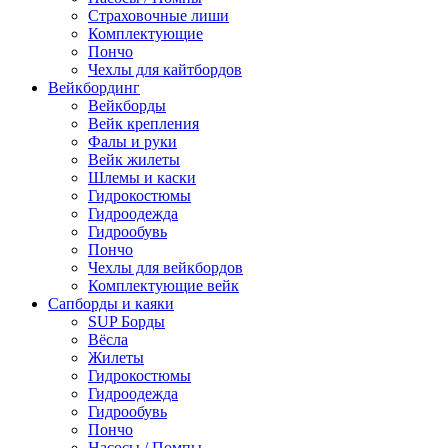
Страховочные лиши
Комплектующие
Пончо
Чехлы для кайтбордов
Вейкбординг
Вейкборды
Вейк крепления
Фалы и руки
Вейк жилеты
Шлемы и каски
Гидрокостюмы
Гидроодежда
Гидрообувь
Пончо
Чехлы для вейкбордов
Комплектующие вейк
Сапборды и каяки
SUP Борды
Вёсла
Жилеты
Гидрокостюмы
Гидроодежда
Гидрообувь
Пончо
Насосы / Помпы