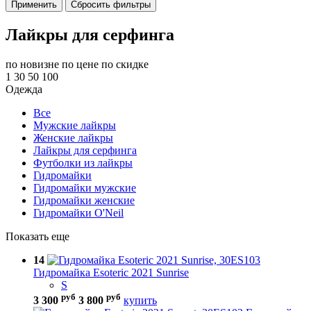
Применить
Сбросить фильтры
Лайкры для серфинга
по новизне
по цене
по скидке
1
30
50
100
Одежда
Все
Мужские лайкры
Женские лайкры
Лайкры для серфинга
Футболки из лайкры
Гидромайки
Гидромайки мужские
Гидромайки женские
Гидромайки O'Neil
Показать еще
14
Гидромайка Esoteric 2021 Sunrise
S
руб
руб
3 300
3 800
купить