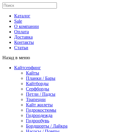
Каталог
Sale
О компании
Оплата
Доставка
Контакты
Статьи
Назад в меню
Кайтсерфинг
Кайты
Планки / Бары
Кайтборды
Серфборды
Петли / Падсы
Трапеции
Кайт жилеты
Гидрокостюмы
Гидроодежда
Гидрообувь
Бордшорты / Лайкра
Насосы / Помпы