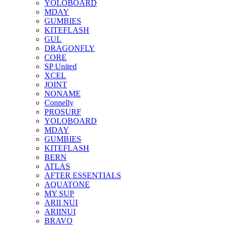
YOLOBOARD
MDAY
GUMBIES
KITEFLASH
GUL
DRAGONFLY
CORE
SP United
XCEL
JOINT
NONAME
Connelly
PROSURF
YOLOBOARD
MDAY
GUMBIES
KITEFLASH
BERN
ATLAS
AFTER ESSENTIALS
AQUATONE
MY SUP
ARII NUI
ARIINUI
BRAVO