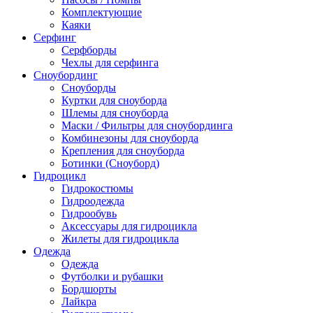
Комплектующие
Каяки
Серфинг
Серфборды
Чехлы для серфинга
Сноубординг
Сноуборды
Куртки для сноуборда
Шлемы для сноуборда
Маски / Фильтры для сноубординга
Комбинезоны для сноуборда
Крепления для сноуборда
Ботинки (Сноуборд)
Гидроцикл
Гидрокостюмы
Гидроодежда
Гидрообувь
Аксессуары для гидроцикла
Жилеты для гидроцикла
Одежда
Одежда
Футболки и рубашки
Бордшорты
Лайкра