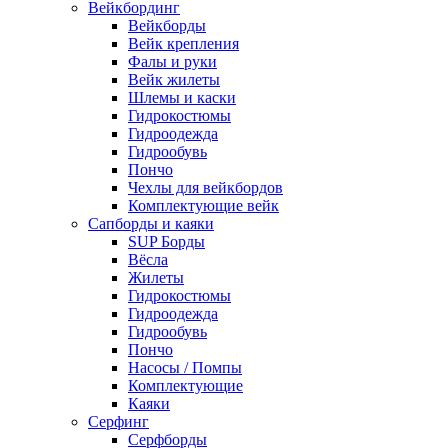
Вейкбординг
Вейкборды
Вейк крепления
Фалы и руки
Вейк жилеты
Шлемы и каски
Гидрокостюмы
Гидроодежда
Гидрообувь
Пончо
Чехлы для вейкбордов
Комплектующие вейк
Сапборды и каяки
SUP Борды
Вёсла
Жилеты
Гидрокостюмы
Гидроодежда
Гидрообувь
Пончо
Насосы / Помпы
Комплектующие
Каяки
Серфинг
Серфборды